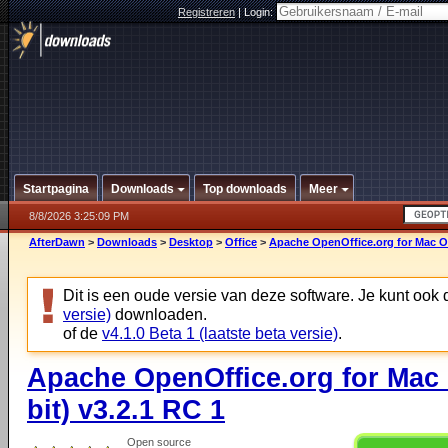
Registreren
|
Login:
Startpagina
Downloads
Top downloads
Meer
8/8/2026 3:25:09 PM
AfterDawn
>
Downloads
>
Desktop
>
Office
>
Apache OpenOffice.org for Mac OS 
Dit is een oude versie van deze software. Je kunt ook
versie)
downloaden.
of de
v4.1.0 Beta 1 (laatste beta versie)
.
Apache OpenOffice.org for Mac O
bit) v3.2.1 RC 1
Open source