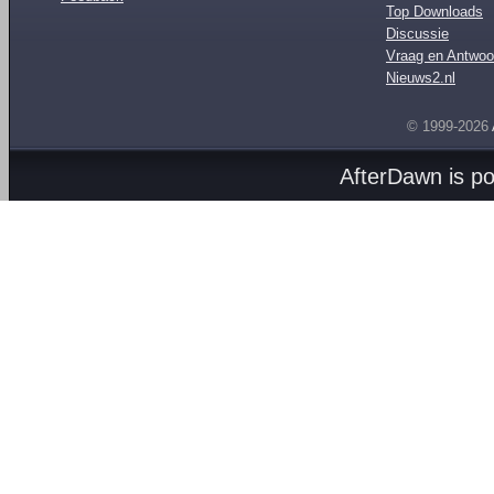
Top Downloads
Discussie
Vraag en Antwoo
Nieuws2.nl
© 1999-2026
AfterDawn is p