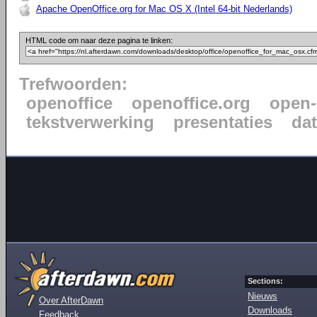
Apache OpenOffice.org for Mac OS X (Intel 64-bit Nederlands)
HTML code om naar deze pagina te linken:
Trefwoorden:
openoffice
openoffice.org
open-
tekstverwerking
presentaties
da
Sections:
Nieuws
Over AfterDawn
Downloads
Feedback