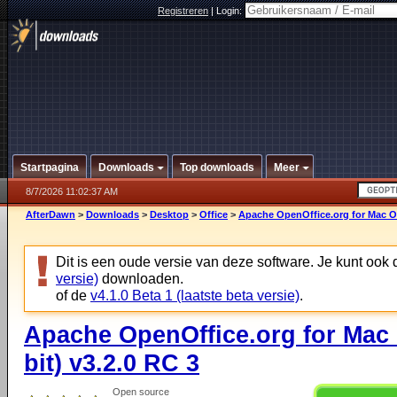
Registreren
|
Login:
Startpagina
Downloads
Top downloads
Meer
8/7/2026 11:02:37 AM
AfterDawn
>
Downloads
>
Desktop
>
Office
>
Apache OpenOffice.org for Mac OS 
Dit is een oude versie van deze software. Je kunt ook
versie)
downloaden.
of de
v4.1.0 Beta 1 (laatste beta versie)
.
Apache OpenOffice.org for Mac O
bit) v3.2.0 RC 3
Open source