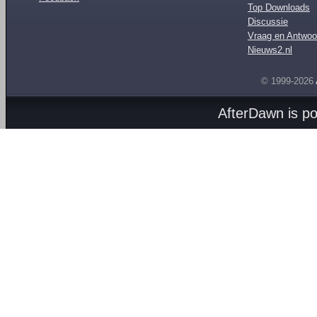
Top Downloads
Discussie
Vraag en Antwoo
Nieuws2.nl
© 1999-2026
AfterDawn is p