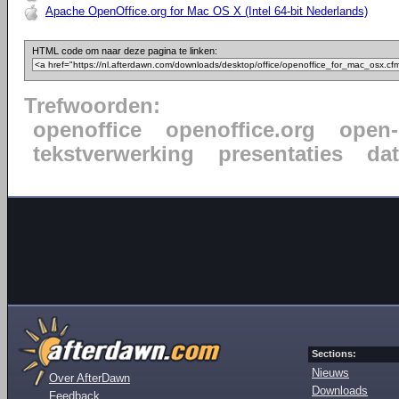
Apache OpenOffice.org for Mac OS X (Intel 64-bit Nederlands)
HTML code om naar deze pagina te linken:
Trefwoorden:
openoffice
openoffice.org
open-
tekstverwerking
presentaties
da
Sections:
Nieuws
Over AfterDawn
Downloads
Feedback