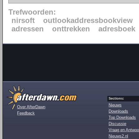
Trefwoorden:
nirsoft
outlookaddressbookview
adressen
onttrekken
adresboek
Sections:
Nieuws
Over AfterDawn
Downloads
Feedback
Top Downloads
Discussie
Vraag en Antwoo
Nieuws2.nl