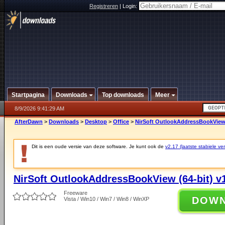
Registreren
|
Login:
Startpagina
Downloads
Top downloads
Meer
8/9/2026 9:41:29 AM
AfterDawn
>
Downloads
>
Desktop
>
Office
>
NirSoft OutlookAddressBookView (
Dit is een oude versie van deze software. Je kunt ook de
v2.17 (laatste stabiele ver
NirSoft OutlookAddressBookView (64-bit) v
Freeware
DOW
Vista / Win10 / Win7 / Win8 / WinXP