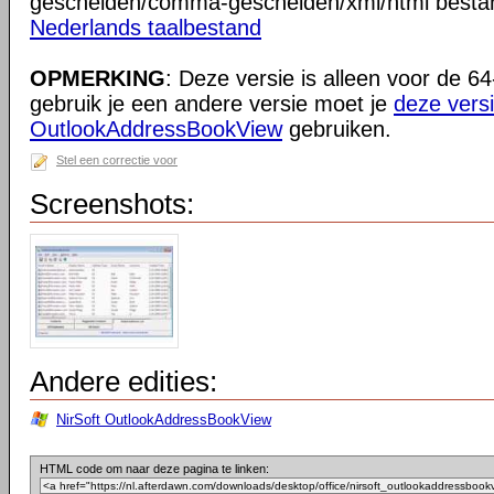
gescheiden/comma-gescheiden/xml/html besta
Nederlands taalbestand
OPMERKING
: Deze versie is alleen voor de 64
gebruik je een andere versie moet je
deze vers
OutlookAddressBookView
gebruiken.
Stel een correctie voor
Screenshots:
Andere edities:
NirSoft OutlookAddressBookView
HTML code om naar deze pagina te linken: