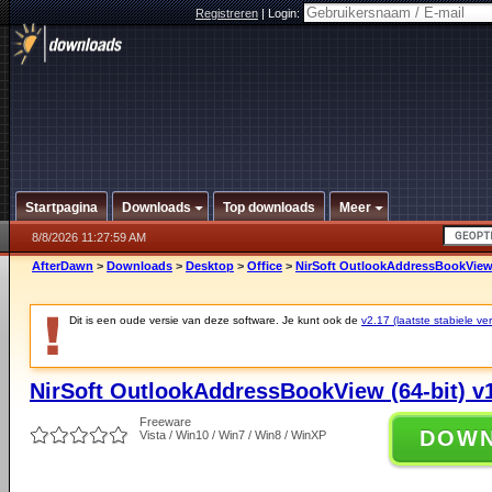
Registreren
|
Login:
Startpagina
Downloads
Top downloads
Meer
8/8/2026 11:27:59 AM
AfterDawn
>
Downloads
>
Desktop
>
Office
>
NirSoft OutlookAddressBookView (
Dit is een oude versie van deze software. Je kunt ook de
v2.17 (laatste stabiele ver
NirSoft OutlookAddressBookView (64-bit) v
Freeware
DOW
Vista / Win10 / Win7 / Win8 / WinXP