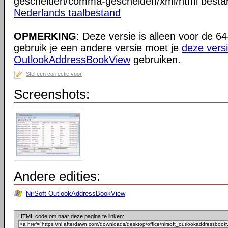
gescheiden/comma-gescheiden/xml/html besta
Nederlands taalbestand
OPMERKING
: Deze versie is alleen voor de 64
gebruik je een andere versie moet je
deze vers
OutlookAddressBookView
gebruiken.
Stel een correctie voor
Screenshots:
Andere edities:
NirSoft OutlookAddressBookView
HTML code om naar deze pagina te linken: