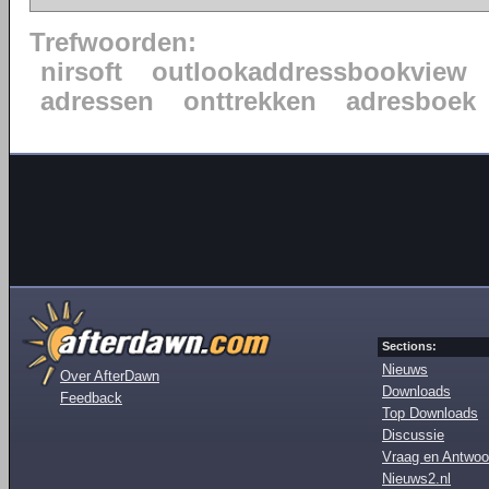
Trefwoorden:
nirsoft
outlookaddressbookview
adressen
onttrekken
adresboek
Sections:
Nieuws
Over AfterDawn
Downloads
Feedback
Top Downloads
Discussie
Vraag en Antwoo
Nieuws2.nl