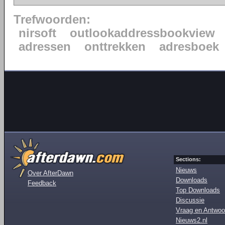
Trefwoorden:
nirsoft
outlookaddressbookview
adressen
onttrekken
adresboek
Sections:
Nieuws
Over AfterDawn
Downloads
Feedback
Top Downloads
Discussie
Vraag en Antwoo
Nieuws2.nl