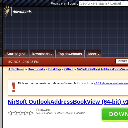
Registreren
|
Login:
Startpagina
Downloads
Top downloads
Meer
8/7/2026 12:06:03 PM
AfterDawn
>
Downloads
>
Desktop
>
Office
>
NirSoft OutlookAddressBookView (
Dit is een oude versie van deze software. Je kunt ook de
v2.17 (laatste stabiele ver
NirSoft OutlookAddressBookView (64-bit) v
Freeware
DOW
Vista / Win10 / Win7 / Win8 / WinXP