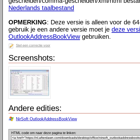
gescheiden/comma-gescheiden/xml/html besta
Nederlands taalbestand
OPMERKING
: Deze versie is alleen voor de 64
gebruik je een andere versie moet je
deze vers
OutlookAddressBookView
gebruiken.
Stel een correctie voor
Screenshots:
Andere edities:
NirSoft OutlookAddressBookView
HTML code om naar deze pagina te linken: