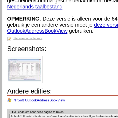
gescheiden/comma-gescheiden/xml/html besta
Nederlands taalbestand
OPMERKING
: Deze versie is alleen voor de 64
gebruik je een andere versie moet je
deze vers
OutlookAddressBookView
gebruiken.
Stel een correctie voor
Screenshots:
Andere edities:
NirSoft OutlookAddressBookView
HTML code om naar deze pagina te linken: