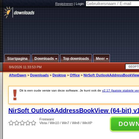
Registreren
|
Login:
Startpagina
Downloads
Top downloads
Meer
8/6/2026 11:33:53 PM
AfterDawn
>
Downloads
>
Desktop
>
Office
>
NirSoft OutlookAddressBookView (
Dit is een oude versie van deze software. Je kunt ook de
v2.17 (laatste stabiele ver
NirSoft OutlookAddressBookView (64-bit) v
Freeware
DOW
Vista / Win10 / Win7 / Win8 / WinXP