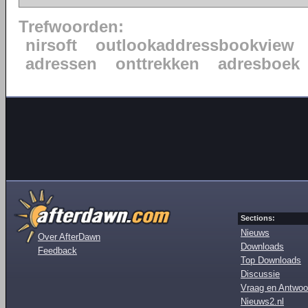
Trefwoorden:
nirsoft
outlookaddressbookview
adressen
onttrekken
adresboek
Sections:
Nieuws
Over AfterDawn
Downloads
Feedback
Top Downloads
Discussie
Vraag en Antwoo
Nieuws2.nl