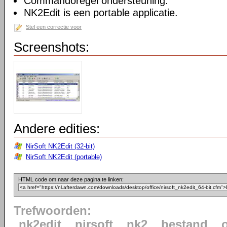
Commandoregel ondersteuning.
NK2Edit is een portable applicatie.
Stel een correctie voor
Screenshots:
Andere edities:
NirSoft NK2Edit (32-bit)
NirSoft NK2Edit (portable)
HTML code om naar deze pagina te linken:
Trefwoorden:
nk2edit
nirsoft
nk2
bestand