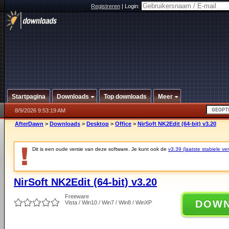
Registreren
|
Login:
Startpagina
Downloads
Top downloads
Meer
8/9/2026 9:53:19 AM
AfterDawn
>
Downloads
>
Desktop
>
Office
>
NirSoft NK2Edit (64-bit) v3.20
Dit is een oude versie van deze software. Je kunt ook de
v3.39 (laatste stabiele ver
NirSoft NK2Edit (64-bit) v3.20
Freeware
DOW
Vista / Win10 / Win7 / Win8 / WinXP