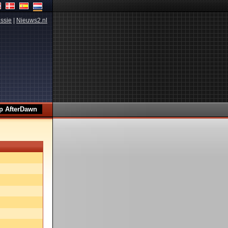
ssie
|
Nieuws2.nl