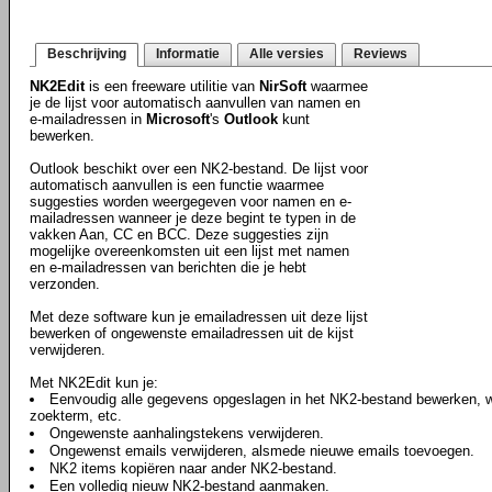
Beschrijving
Informatie
Alle versies
Reviews
NK2Edit
is een freeware utilitie van
NirSoft
waarmee
je de lijst voor automatisch aanvullen van namen en
e-mailadressen in
Microsoft
's
Outlook
kunt
bewerken.
Outlook beschikt over een NK2-bestand. De lijst voor
automatisch aanvullen is een functie waarmee
suggesties worden weergegeven voor namen en e-
mailadressen wanneer je deze begint te typen in de
vakken Aan, CC en BCC. Deze suggesties zijn
mogelijke overeenkomsten uit een lijst met namen
en e-mailadressen van berichten die je hebt
verzonden.
Met deze software kun je emailadressen uit deze lijst
bewerken of ongewenste emailadressen uit de kijst
verwijderen.
Met NK2Edit kun je:
Eenvoudig alle gegevens opgeslagen in het NK2-bestand bewerken, 
zoekterm, etc.
Ongewenste aanhalingstekens verwijderen.
Ongewenst emails verwijderen, alsmede nieuwe emails toevoegen.
NK2 items kopiëren naar ander NK2-bestand.
Een volledig nieuw NK2-bestand aanmaken.