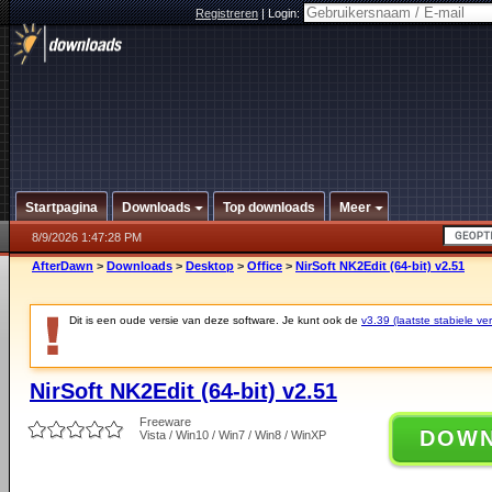
Registreren
|
Login:
Startpagina
Downloads
Top downloads
Meer
8/9/2026 1:47:28 PM
AfterDawn
>
Downloads
>
Desktop
>
Office
>
NirSoft NK2Edit (64-bit) v2.51
Dit is een oude versie van deze software. Je kunt ook de
v3.39 (laatste stabiele ver
NirSoft NK2Edit (64-bit) v2.51
Freeware
DOW
Vista / Win10 / Win7 / Win8 / WinXP