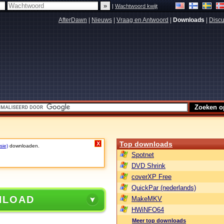
|
Wachtwoord kwijt
AfterDawn
|
Nieuws
|
Vraag en Antwoord
|
Downloads
|
Discu
Top downloads
X
sie)
downloaden.
Spotnet
DVD Shrink
coverXP Free
QuickPar (nederlands)
NLOAD
MakeMKV
HWiNFO64
Meer top downloads