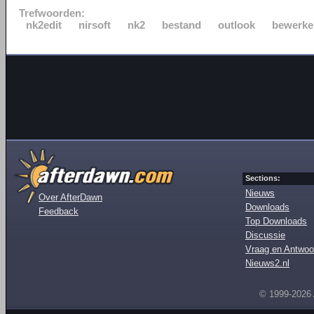
Trefwoorden:
nk2edit
nirsoft
nk2
bestand
outlook
bewerke
Sections:
Nieuws
Over AfterDawn
Downloads
Feedback
Top Downloads
Discussie
Vraag en Antwoo
Nieuws2.nl
© 1999-2026