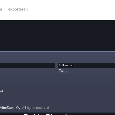
n
exporteren
Follow us:
Twitter
rd
AfterDawn Oy
. All rights reserved