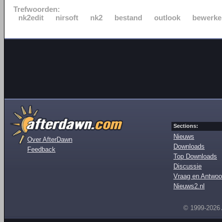
Trefwoorden:
nk2edit
nirsoft
nk2
bestand
outlook
bewerke
Sections:
Nieuws
Over AfterDawn
Downloads
Feedback
Top Downloads
Discussie
Vraag en Antwoo
Nieuws2.nl
© 1999-2026