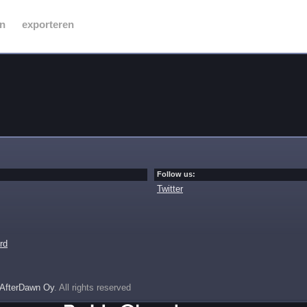
n
exporteren
Follow us:
Twitter
rd
AfterDawn Oy
. All rights reserved