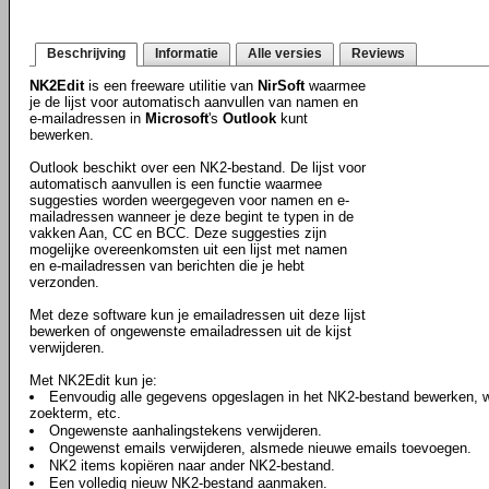
Beschrijving
Informatie
Alle versies
Reviews
NK2Edit
is een freeware utilitie van
NirSoft
waarmee
je de lijst voor automatisch aanvullen van namen en
e-mailadressen in
Microsoft
's
Outlook
kunt
bewerken.
Outlook beschikt over een NK2-bestand. De lijst voor
automatisch aanvullen is een functie waarmee
suggesties worden weergegeven voor namen en e-
mailadressen wanneer je deze begint te typen in de
vakken Aan, CC en BCC. Deze suggesties zijn
mogelijke overeenkomsten uit een lijst met namen
en e-mailadressen van berichten die je hebt
verzonden.
Met deze software kun je emailadressen uit deze lijst
bewerken of ongewenste emailadressen uit de kijst
verwijderen.
Met NK2Edit kun je:
Eenvoudig alle gegevens opgeslagen in het NK2-bestand bewerken, 
zoekterm, etc.
Ongewenste aanhalingstekens verwijderen.
Ongewenst emails verwijderen, alsmede nieuwe emails toevoegen.
NK2 items kopiëren naar ander NK2-bestand.
Een volledig nieuw NK2-bestand aanmaken.