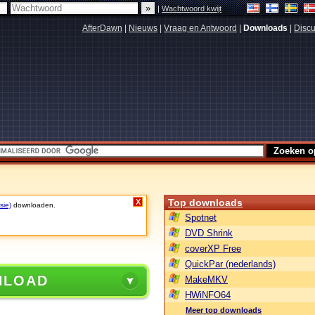
|
Wachtwoord kwijt
AfterDawn
|
Nieuws
|
Vraag en Antwoord
|
Downloads
|
Discu
Top downloads
X
sie)
downloaden.
Spotnet
DVD Shrink
coverXP Free
QuickPar (nederlands)
NLOAD
MakeMKV
HWiNFO64
Meer top downloads