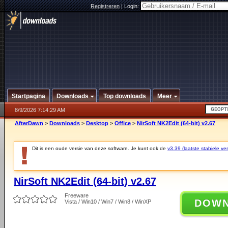
Registreren
|
Login:
Startpagina
Downloads
Top downloads
Meer
8/9/2026 7:14:29 AM
AfterDawn
>
Downloads
>
Desktop
>
Office
>
NirSoft NK2Edit (64-bit) v2.67
Dit is een oude versie van deze software. Je kunt ook de
v3.39 (laatste stabiele ver
NirSoft NK2Edit (64-bit) v2.67
Freeware
DOW
Vista / Win10 / Win7 / Win8 / WinXP