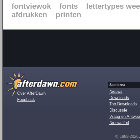
fontviewok
fonts
lettertypes we
afdrukken
printen
Sections:
Nieuws
Over AfterDawn
Downloads
Feedback
Top Downloads
Discussie
Vraag en Antwoo
Nieuws2.nl
© 1999-2026