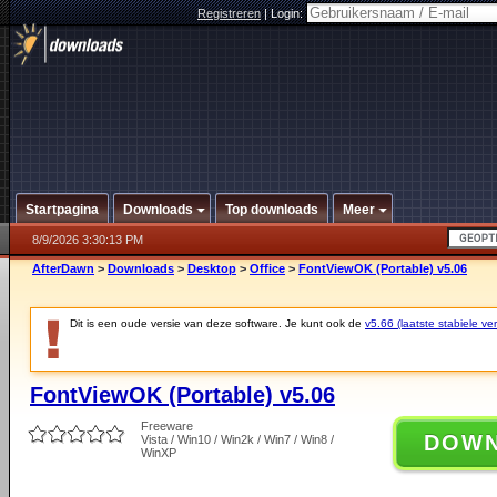
Registreren
|
Login:
Startpagina
Downloads
Top downloads
Meer
8/9/2026 3:30:13 PM
AfterDawn
>
Downloads
>
Desktop
>
Office
>
FontViewOK (Portable) v5.06
Dit is een oude versie van deze software. Je kunt ook de
v5.66 (laatste stabiele ver
FontViewOK (Portable) v5.06
Freeware
DOW
Vista / Win10 / Win2k / Win7 / Win8 /
WinXP