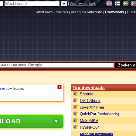
|
Wachtwoord kwijt
AfterDawn
|
Nieuws
|
Vraag en Antwoord
|
Downloads
|
Discu
Top downloads
X
sie)
downloaden.
Spotnet
DVD Shrink
coverXP Free
QuickPar (nederlands)
NLOAD
MakeMKV
HWiNFO64
Meer top downloads