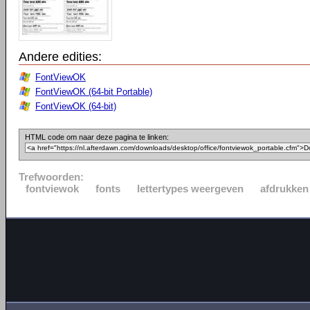
Andere edities:
FontViewOK
FontViewOK (64-bit Portable)
FontViewOK (64-bit)
HTML code om naar deze pagina te linken:
Trefwoorden:
fontviewok
fonts
lettertypes weergeven
afdrukken