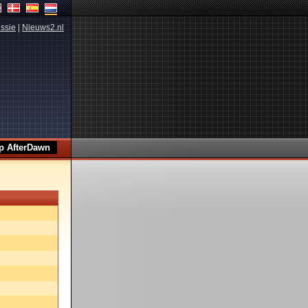
ssie
|
Nieuws2.nl