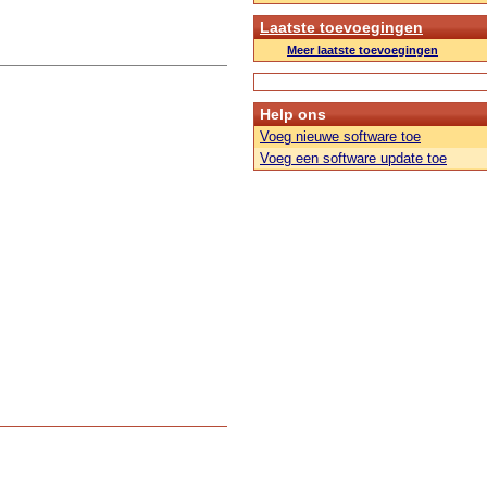
Laatste toevoegingen
Meer laatste toevoegingen
Help ons
Voeg nieuwe software toe
Voeg een software update toe