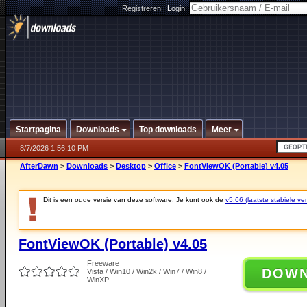
Registreren
|
Login:
Startpagina
Downloads
Top downloads
Meer
8/7/2026 1:56:10 PM
AfterDawn
>
Downloads
>
Desktop
>
Office
>
FontViewOK (Portable) v4.05
Dit is een oude versie van deze software. Je kunt ook de
v5.66 (laatste stabiele ver
FontViewOK (Portable) v4.05
Freeware
DOW
Vista / Win10 / Win2k / Win7 / Win8 /
WinXP