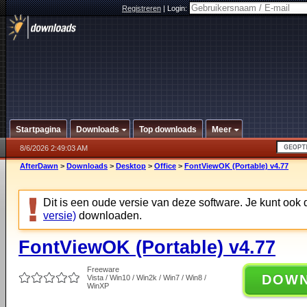
Registreren
|
Login:
Startpagina
Downloads
Top downloads
Meer
8/6/2026 2:49:03 AM
AfterDawn
>
Downloads
>
Desktop
>
Office
>
FontViewOK (Portable) v4.77
Dit is een oude versie van deze software. Je kunt ook
versie)
downloaden.
FontViewOK (Portable) v4.77
Freeware
DOW
Vista / Win10 / Win2k / Win7 / Win8 /
WinXP