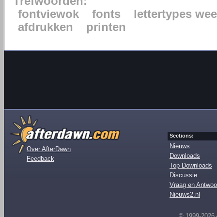
Trefwoorden:
fontviewok
fonts
lettertypes we
afdrukken
printen
Sections:
Nieuws
Over AfterDawn
Downloads
Feedback
Top Downloads
Discussie
Vraag en Antwoo
Nieuws2.nl
© 1999-2026