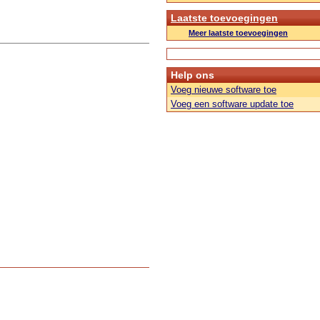
Laatste toevoegingen
Meer laatste toevoegingen
Help ons
Voeg nieuwe software toe
Voeg een software update toe