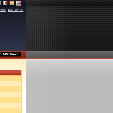
ssie
|
Nieuws2.nl