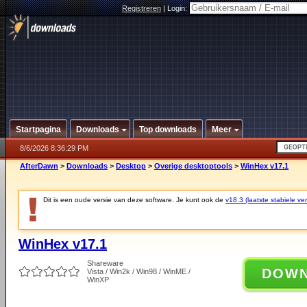
Registreren
|
Login:
Startpagina
Downloads
Top downloads
Meer
8/6/2026 8:36:29 PM
AfterDawn
>
Downloads
>
Desktop
>
Overige desktoptools
>
WinHex v17.1
Dit is een oude versie van deze software. Je kunt ook de
v18.3 (laatste stabiele ver
WinHex v17.1
Shareware
DOW
Vista / Win2k / Win98 / WinME /
WinXP