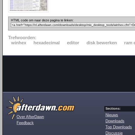
HTML code om naar deze pagina te linken:
Trefwoorden:
winhex
hexadecimal
editor
disk bewerken
ram e
Sections:
Nieuws
Over AfterDawn
Downloads
Feedback
Top Downloads
Discussie