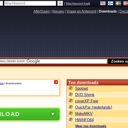
|
Wachtwoord kwijt
AfterDawn
|
Nieuws
|
Vraag en Antwoord
|
Downloads
|
Discu
Top downloads
X
sie)
downloaden.
Spotnet
DVD Shrink
coverXP Free
QuickPar (nederlands)
NLOAD
MakeMKV
HWiNFO64
Meer top downloads