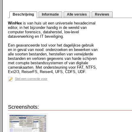
Beschrijving
Informatie
Alle versies
Reviews
WinHex
is van huis uit een universele hexadecimal
editor, in het bijzonder handig in de wereld van
computer forensics, dataherstel, low-level
dataverwerking en IT beveiliging.
Een geavanceerde tool voor het dagelijkse gebruik
en in geval van nood: onderzoeken en bewerken van
alle soorten bestanden, herstellen van verwijderde
bestanden en verloren gegevens van harde schijven
met corrupte bestandssystemen of van digitale
camerakaarten. Met ondersteuning voor FAT, NTFS,
Ext2/3, ReiserFS, Reiser4, UFS, CDFS, UDF.
Stel een correctie voor
Screenshots: