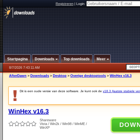
Registreren
|
Login:
Startpagina
Downloads
Top downloads
Meer
8/7/2026 7:43:11 AM
AfterDawn
>
Downloads
>
Desktop
>
Overige desktoptools
>
WinHex v16.3
Dit is een oude versie van deze software. Je kunt ook de
v18.3 (laatste stabiele ver
WinHex v16.3
Shareware
DOW
Vista / Win2k / Win98 / WinME /
WinXP