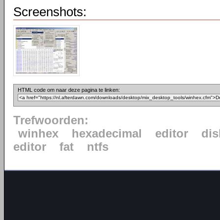
Screenshots:
HTML code om naar deze pagina te linken:
Trefwoorden:
winhex
hexadecimal
editor
di
editor
fat
ntfs