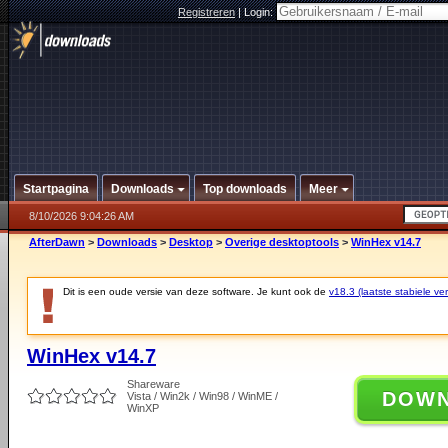
Registreren
|
Login:
Startpagina
Downloads
Top downloads
Meer
8/10/2026 9:04:26 AM
AfterDawn
>
Downloads
>
Desktop
>
Overige desktoptools
>
WinHex v14.7
Dit is een oude versie van deze software. Je kunt ook de
v18.3 (laatste stabiele ver
WinHex v14.7
Shareware
DOW
Vista / Win2k / Win98 / WinME /
WinXP