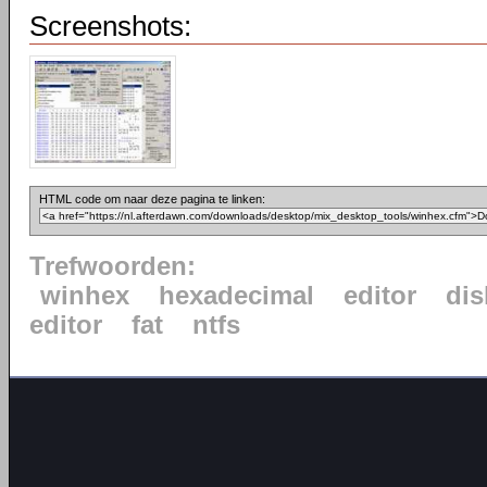
Screenshots:
HTML code om naar deze pagina te linken:
Trefwoorden:
winhex
hexadecimal
editor
di
editor
fat
ntfs