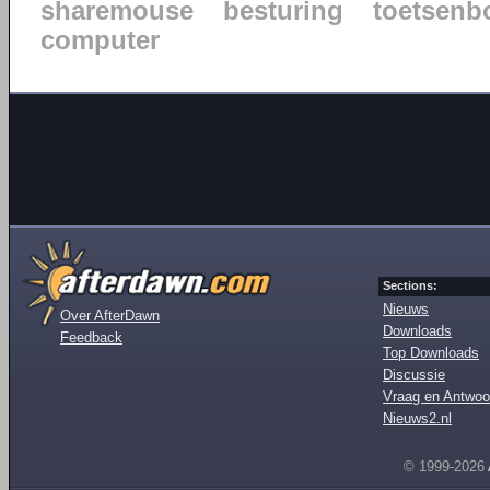
sharemouse
besturing
toetsenb
computer
Sections:
Nieuws
Over AfterDawn
Downloads
Feedback
Top Downloads
Discussie
Vraag en Antwoo
Nieuws2.nl
© 1999-2026