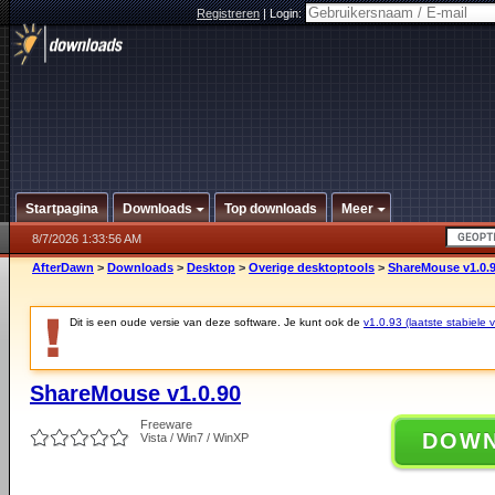
Registreren
|
Login:
Startpagina
Downloads
Top downloads
Meer
8/7/2026 1:33:56 AM
AfterDawn
>
Downloads
>
Desktop
>
Overige desktoptools
>
ShareMouse v1.0.
Dit is een oude versie van deze software. Je kunt ook de
v1.0.93 (laatste stabiele v
ShareMouse v1.0.90
Freeware
DOW
Vista / Win7 / WinXP