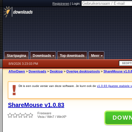
Registreren
|
Login:
Startpagina
Downloads
Top downloads
Meer
8/9/2026 3:23:03 PM
AfterDawn
>
Downloads
>
Desktop
>
Overige desktoptools
>
ShareMouse v1.0.
Dit is een oude versie van deze software. Je kunt ook de
v1.0.93 (laatste stabiele v
ShareMouse v1.0.83
Freeware
DOW
Vista / Win7 / WinXP