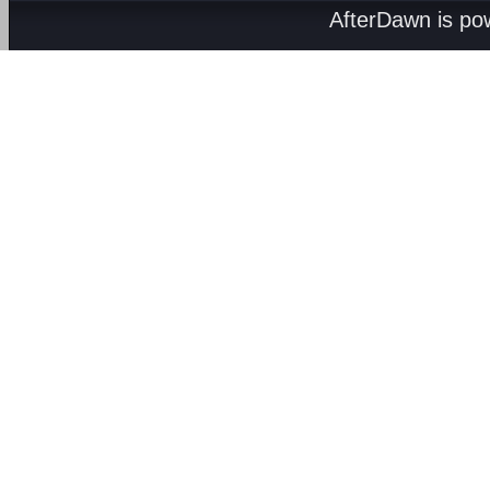
AfterDawn is p