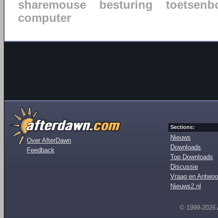
sharemouse
besturing
toetsenb
computer
Sections:
Nieuws
Over AfterDawn
Downloads
Feedback
Top Downloads
Discussie
Vraag en Antwoo
Nieuws2.nl
© 1999-2026