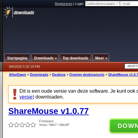
Registreren
|
Login:
Startpagina
Downloads
Top downloads
Meer
8/6/2026 5:32:19 PM
AfterDawn
>
Downloads
>
Desktop
>
Overige desktoptools
>
ShareMouse v1.0.
Dit is een oude versie van deze software. Je kunt ook
versie)
downloaden.
ShareMouse v1.0.77
Freeware
DOW
Vista / Win7 / WinXP