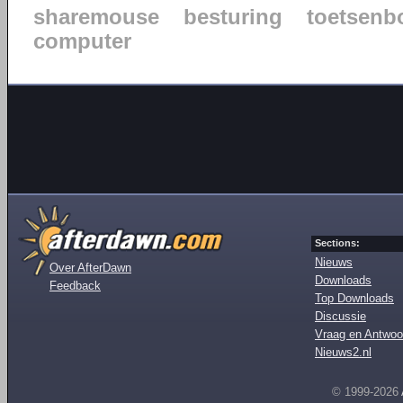
sharemouse
besturing
toetsenb
computer
Sections:
Nieuws
Over AfterDawn
Downloads
Feedback
Top Downloads
Discussie
Vraag en Antwoo
Nieuws2.nl
© 1999-2026