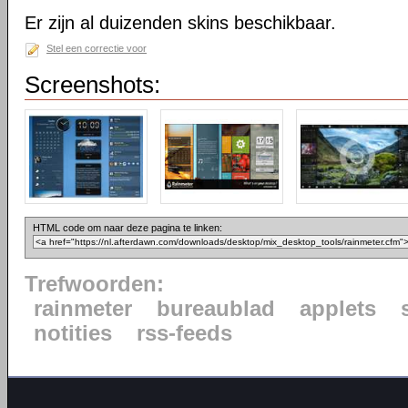
Er zijn al duizenden skins beschikbaar.
Stel een correctie voor
Screenshots:
HTML code om naar deze pagina te linken:
Trefwoorden:
rainmeter
bureaublad
applets
notities
rss-feeds