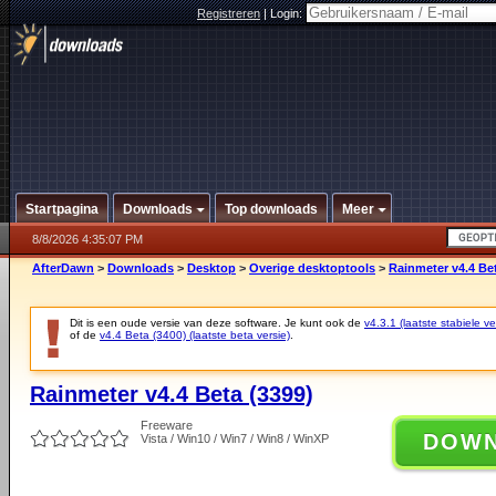
Registreren
|
Login:
Startpagina
Downloads
Top downloads
Meer
8/8/2026 4:35:07 PM
AfterDawn
>
Downloads
>
Desktop
>
Overige desktoptools
>
Rainmeter v4.4 Bet
Dit is een oude versie van deze software. Je kunt ook de
v4.3.1 (laatste stabiele ve
of de
v4.4 Beta (3400) (laatste beta versie)
.
Rainmeter v4.4 Beta (3399)
Freeware
DOW
Vista / Win10 / Win7 / Win8 / WinXP