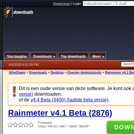
Registreren
|
Login:
Startpagina
Downloads
Top downloads
Meer
8/8/2026 6:52:09 PM
AfterDawn
>
Downloads
>
Desktop
>
Overige desktoptools
>
Rainmeter v4.1 Bet
Dit is een oude versie van deze software. Je kunt ook
versie)
downloaden.
of de
v4.4 Beta (3400) (laatste beta versie)
.
Rainmeter v4.1 Beta (2876)
Freeware
DOW
Vista / Win10 / Win7 / Win8 / WinXP