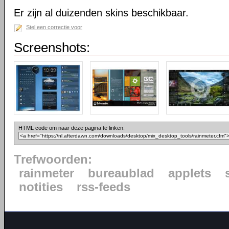
Er zijn al duizenden skins beschikbaar.
Stel een correctie voor
Screenshots:
HTML code om naar deze pagina te linken:
Trefwoorden:
rainmeter
bureaublad
applets
notities
rss-feeds