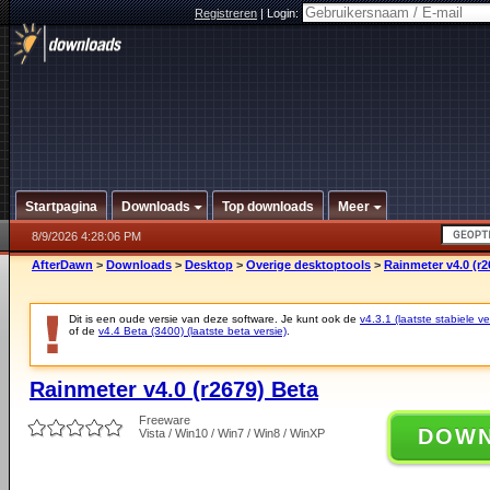
Registreren
|
Login:
Startpagina
Downloads
Top downloads
Meer
8/9/2026 4:28:06 PM
AfterDawn
>
Downloads
>
Desktop
>
Overige desktoptools
>
Rainmeter v4.0 (r2
Dit is een oude versie van deze software. Je kunt ook de
v4.3.1 (laatste stabiele ve
of de
v4.4 Beta (3400) (laatste beta versie)
.
Rainmeter v4.0 (r2679) Beta
Freeware
DOW
Vista / Win10 / Win7 / Win8 / WinXP