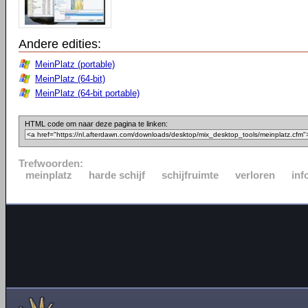
Andere edities:
MeinPlatz (portable)
MeinPlatz (64-bit)
MeinPlatz (64-bit portable)
HTML code om naar deze pagina te linken:
Trefwoorden:
meinplatz
harde schijf
schijfruimte
verloren
inf