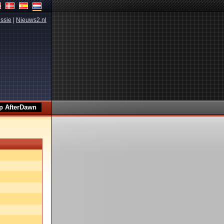
ssie
|
Nieuws2.nl