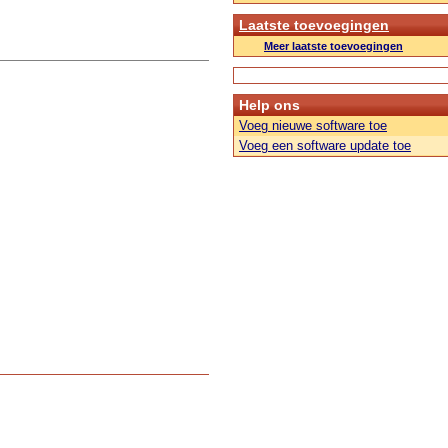
Laatste toevoegingen
Meer laatste toevoegingen
Help ons
Voeg nieuwe software toe
Voeg een software update toe