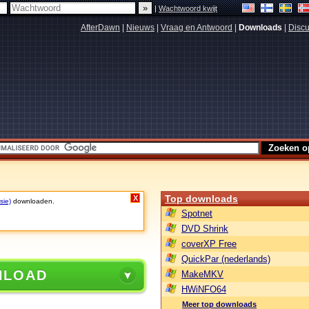
|
Wachtwoord kwijt
AfterDawn
|
Nieuws
|
Vraag en Antwoord
|
Downloads
|
Discu
Top downloads
X
sie)
downloaden.
Spotnet
DVD Shrink
coverXP Free
QuickPar (nederlands)
NLOAD
MakeMKV
HWiNFO64
Meer top downloads