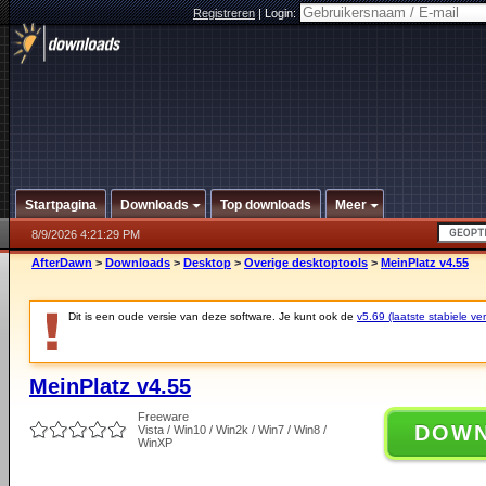
Registreren
|
Login:
Startpagina
Downloads
Top downloads
Meer
8/9/2026 4:21:29 PM
AfterDawn
>
Downloads
>
Desktop
>
Overige desktoptools
>
MeinPlatz v4.55
Dit is een oude versie van deze software. Je kunt ook de
v5.69 (laatste stabiele ver
MeinPlatz v4.55
Freeware
DOW
Vista / Win10 / Win2k / Win7 / Win8 /
WinXP