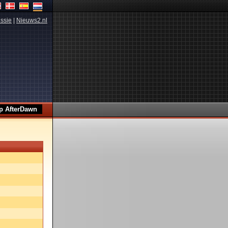
ssie
|
Nieuws2.nl