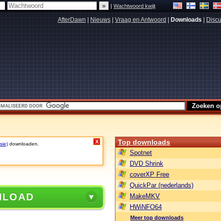
|
Wachtwoord kwijt
AfterDawn
|
Nieuws
|
Vraag en Antwoord
|
Downloads
|
Discu
Top downloads
X
sie)
downloaden.
Spotnet
DVD Shrink
coverXP Free
QuickPar (nederlands)
NLOAD
MakeMKV
HWiNFO64
Meer top downloads