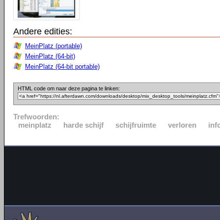
Andere edities:
MeinPlatz (portable)
MeinPlatz (64-bit)
MeinPlatz (64-bit portable)
HTML code om naar deze pagina te linken:
Trefwoorden:
meinplatz
harde schijf
schijfruimte
verloren
inf