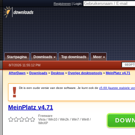
Registreren
|
Login:
Startpagina
Downloads
Top downloads
Meer
8/7/2026 11:55:12 PM
AfterDawn
>
Downloads
>
Desktop
>
Overige desktoptools
>
MeinPlatz v4.71
Dit is een oude versie van deze software. Je kunt ook de
v5.69 (laatste stabiele ver
MeinPlatz v4.71
Freeware
DOW
Vista / Win10 / Win2k / Win7 / Win8 /
WinXP