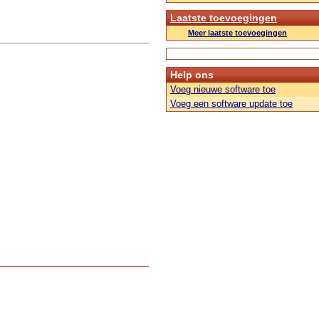
Laatste toevoegingen
Meer laatste toevoegingen
Help ons
Voeg nieuwe software toe
Voeg een software update toe