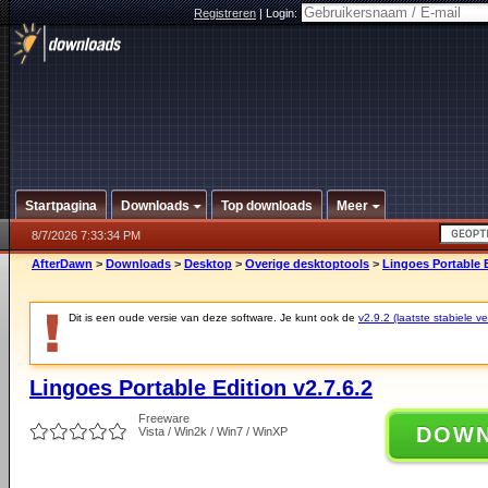
Registreren
|
Login:
Startpagina
Downloads
Top downloads
Meer
8/7/2026 7:33:34 PM
AfterDawn
>
Downloads
>
Desktop
>
Overige desktoptools
>
Lingoes Portable E
Dit is een oude versie van deze software. Je kunt ook de
v2.9.2 (laatste stabiele ve
Lingoes Portable Edition v2.7.6.2
Freeware
DOW
Vista / Win2k / Win7 / WinXP