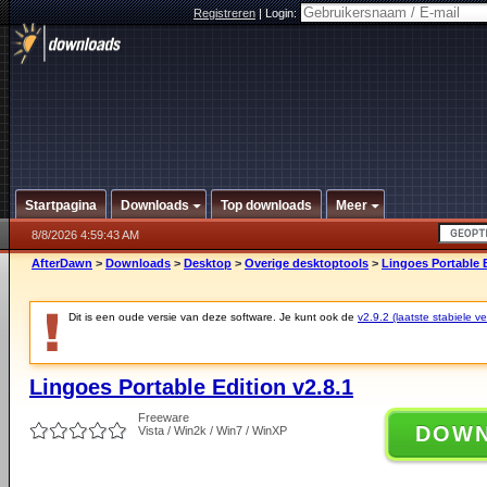
Registreren
|
Login:
Startpagina
Downloads
Top downloads
Meer
8/8/2026 4:59:43 AM
AfterDawn
>
Downloads
>
Desktop
>
Overige desktoptools
>
Lingoes Portable E
Dit is een oude versie van deze software. Je kunt ook de
v2.9.2 (laatste stabiele ve
Lingoes Portable Edition v2.8.1
Freeware
DOW
Vista / Win2k / Win7 / WinXP