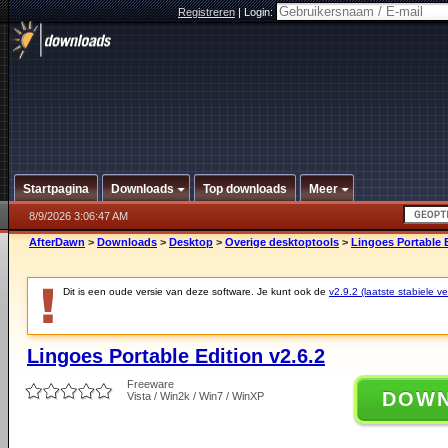
Registreren
|
Login:
Startpagina
Downloads
Top downloads
Meer
8/9/2026 3:06:47 AM
AfterDawn
>
Downloads
>
Desktop
>
Overige desktoptools
>
Lingoes Portable E
Dit is een oude versie van deze software. Je kunt ook de
v2.9.2 (laatste stabiele ve
Lingoes Portable Edition v2.6.2
Freeware
DOW
Vista / Win2k / Win7 / WinXP