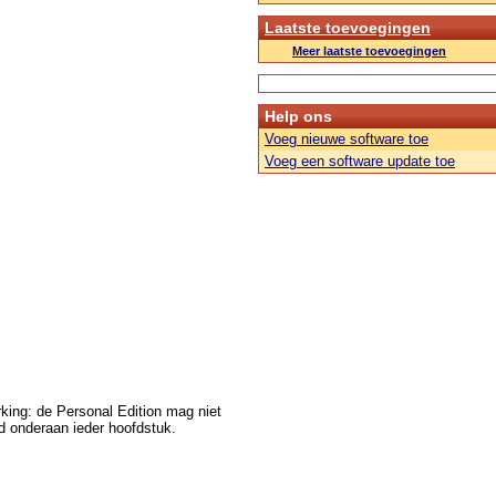
Laatste toevoegingen
Meer laatste toevoegingen
Help ons
Voeg nieuwe software toe
Voeg een software update toe
rking: de Personal Edition mag niet
d onderaan ieder hoofdstuk.