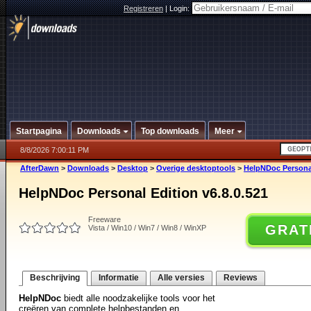
Registreren
|
Login:
Startpagina
Downloads
Top downloads
Meer
8/8/2026 7:00:11 PM
AfterDawn
>
Downloads
>
Desktop
>
Overige desktoptools
>
HelpNDoc Personal
HelpNDoc Personal Edition v6.8.0.521
Freeware
GRAT
Vista / Win10 / Win7 / Win8 / WinXP
Beschrijving
Informatie
Alle versies
Reviews
HelpNDoc
biedt alle noodzakelijke tools voor het
creëren van complete helpbestanden en