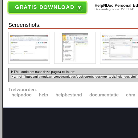
HelpNDoc Personal Edi
GRATIS DOWNLOAD
Bestandsgrootte: 27.32 kB
Screenshots:
HTML code om naar deze pagina te linken:
Trefwoorden:
helpndoc
help
helpbestand
documentatie
chm