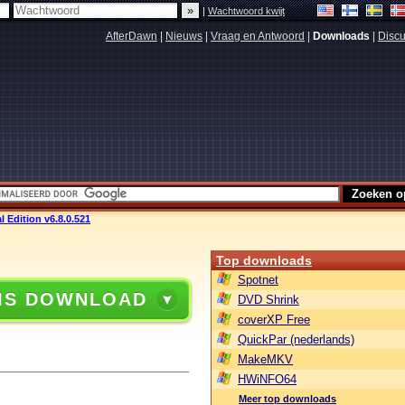
|
Wachtwoord kwijt
AfterDawn
|
Nieuws
|
Vraag en Antwoord
|
Downloads
|
Discu
 Edition v6.8.0.521
Top downloads
Spotnet
IS DOWNLOAD
DVD Shrink
coverXP Free
QuickPar (nederlands)
MakeMKV
HWiNFO64
Meer top downloads