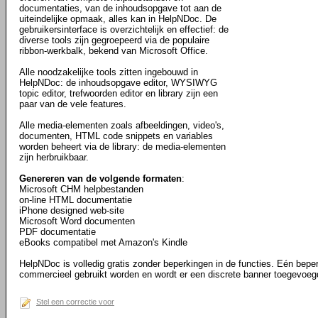
documentaties, van de inhoudsopgave tot aan de
uiteindelijke opmaak, alles kan in HelpNDoc. De
gebruikersinterface is overzichtelijk en effectief: de
diverse tools zijn gegroepeerd via de populaire
ribbon-werkbalk, bekend van Microsoft Office.
Alle noodzakelijke tools zitten ingebouwd in
HelpNDoc: de inhoudsopgave editor, WYSIWYG
topic editor, trefwoorden editor en library zijn een
paar van de vele features.
Alle media-elementen zoals afbeeldingen, video's,
documenten, HTML code snippets en variables
worden beheert via de library: de media-elementen
zijn herbruikbaar.
Genereren van de volgende formaten
:
Microsoft CHM helpbestanden
on-line HTML documentatie
iPhone designed web-site
Microsoft Word documenten
PDF documentatie
eBooks compatibel met Amazon's Kindle
HelpNDoc is volledig gratis zonder beperkingen in de functies. Eén bepe
commercieel gebruikt worden en wordt er een discrete banner toegevoeg
Stel een correctie voor