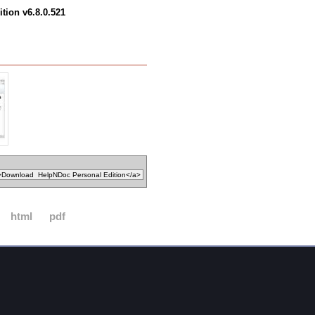
tion v6.8.0.521
html
pdf