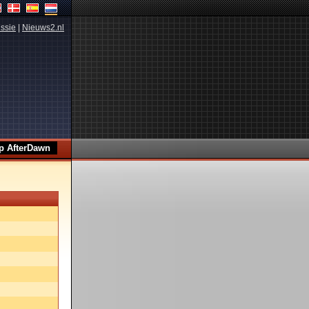
ssie
|
Nieuws2.nl