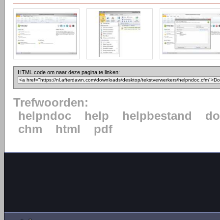
HTML code om naar deze pagina te linken:
Trefwoorden:
helpndoc
help
helpbestand
do
chm
html
pdf