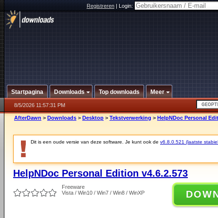
Registreren
|
Login:
Startpagina
Downloads
Top downloads
Meer
8/5/2026 11:57:31 PM
AfterDawn
>
Downloads
>
Desktop
>
Tekstverwerking
>
HelpNDoc Personal Edit
Dit is een oude versie van deze software. Je kunt ook de
v6.8.0.521 (laatste stabie
HelpNDoc Personal Edition v4.6.2.573
Freeware
DOW
Vista / Win10 / Win7 / Win8 / WinXP