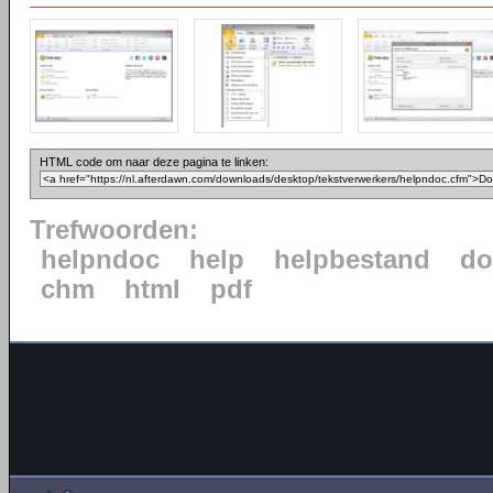
HTML code om naar deze pagina te linken:
Trefwoorden:
helpndoc
help
helpbestand
do
chm
html
pdf