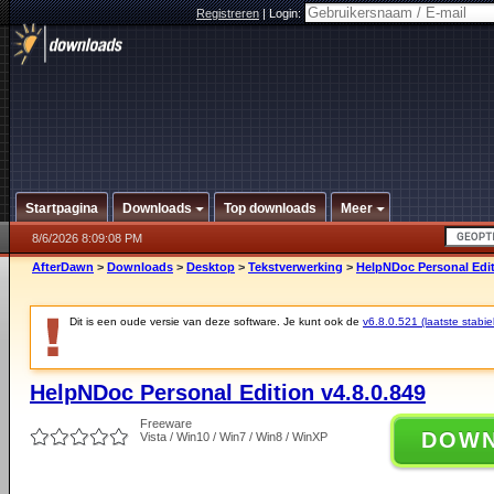
Registreren
|
Login:
Startpagina
Downloads
Top downloads
Meer
8/6/2026 8:09:08 PM
AfterDawn
>
Downloads
>
Desktop
>
Tekstverwerking
>
HelpNDoc Personal Edit
Dit is een oude versie van deze software. Je kunt ook de
v6.8.0.521 (laatste stabie
HelpNDoc Personal Edition v4.8.0.849
Freeware
DOW
Vista / Win10 / Win7 / Win8 / WinXP