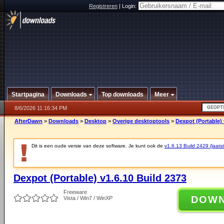
Registreren
|
Login:
Startpagina
Downloads
Top downloads
Meer
8/6/2026 11:16:34 PM
AfterDawn
>
Downloads
>
Desktop
>
Overige desktoptools
>
Dexpot (Portable) 
Dit is een oude versie van deze software. Je kunt ook de
v1.6.13 Build 2429 (laatst
Dexpot (Portable) v1.6.10 Build 2373
Freeware
DOW
Vista / Win7 / WinXP