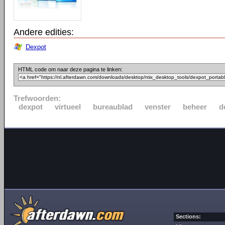
Andere edities:
Dexpot
HTML code om naar deze pagina te linken:
Trefwoorden:
dexpot
virtueel
bureaublad
venster
beheer
d
Sections: