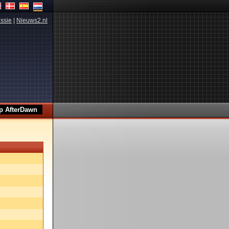
ssie
|
Nieuws2.nl