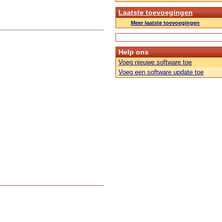
Laatste toevoegingen
Meer laatste toevoegingen
Help ons
Voeg nieuwe software toe
Voeg een software update toe