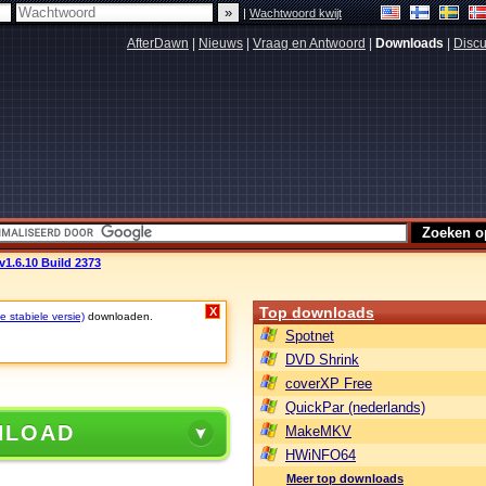
|
Wachtwoord kwijt
AfterDawn
|
Nieuws
|
Vraag en Antwoord
|
Downloads
|
Discu
v1.6.10 Build 2373
Top downloads
X
e stabiele versie)
downloaden.
Spotnet
DVD Shrink
coverXP Free
QuickPar (nederlands)
NLOAD
MakeMKV
HWiNFO64
Meer top downloads