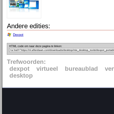
Andere edities:
Dexpot
HTML code om naar deze pagina te linken:
Trefwoorden:
dexpot
virtueel
bureaublad
ven
desktop