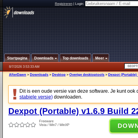
Registreren
|
Login:
Startpagina
Downloads
Top downloads
Meer
8/7/2026 3:53:33 AM
AfterDawn
>
Downloads
>
Desktop
>
Overige desktoptools
>
Dexpot (Portable) 
Dit is een oude versie van deze software. Je kunt ook
stabiele versie)
downloaden.
Dexpot (Portable) v1.6.9 Build 2
Freeware
DOW
Vista / Win7 / WinXP