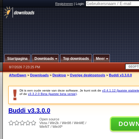
Registreren
|
Login:
Startpagina
Downloads
Top downloads
Meer
8/7/2026 7:23:25 PM
AfterDawn
>
Downloads
>
Desktop
>
Overige desktoptools
>
Buddi v3.3.0.0
Dit is een oude versie van deze software. Je kunt ook de
v3.4.1.12 (laatste stabiele
of de
v3.3.2.0 Beta (laatste beta versie)
.
Buddi v3.3.0.0
Open source
DOW
Vista / Win2k / Win98 / WinME /
WinNT / WinXP