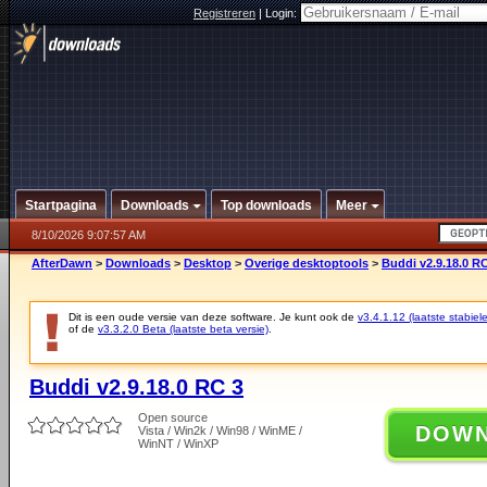
Registreren
|
Login:
Startpagina
Downloads
Top downloads
Meer
8/10/2026 9:07:57 AM
AfterDawn
>
Downloads
>
Desktop
>
Overige desktoptools
>
Buddi v2.9.18.0 R
Dit is een oude versie van deze software. Je kunt ook de
v3.4.1.12 (laatste stabiele
of de
v3.3.2.0 Beta (laatste beta versie)
.
Buddi v2.9.18.0 RC 3
Open source
DOW
Vista / Win2k / Win98 / WinME /
WinNT / WinXP