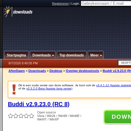
Registreren
|
Login:
Startpagina
Downloads
Top downloads
Meer
8/7/2026 9:40:05 PM
AfterDawn
>
Downloads
>
Desktop
>
Overige desktoptools
>
Buddi v2.9.23.0 (R
Dit is een oude versie van deze software. Je kunt ook de
v3.4.1.12 (laatste stabiele
of de
v3.3.2.0 Beta (laatste beta versie)
.
Buddi v2.9.23.0 (RC 8)
Open source
DOW
Vista / Win2k / Win98 / WinME /
WinNT / WinXP