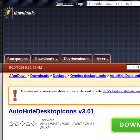
Registreren
|
Login:
Startpagina
Downloads
Top downloads
Meer
8/10/2026 9:32:53 AM
AfterDawn
>
Downloads
>
Desktop
>
Overige desktoptools
>
AutoHideDesktopI
Dit is een oude versie van deze software. Je kunt ook de
v3.55 (laatste stabiele ver
AutoHideDesktopIcons v3.01
Freeware
DOW
Vista / Win10 / Win2k / Win7 / Win8 /
WinXP