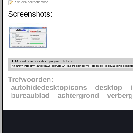
Stel een correctie voor
Screenshots:
HTML code om naar deze pagina te linken:
Trefwoorden:
autohidedesktopicons
desktop
bureaublad
achtergrond
verber