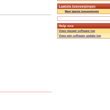
Laatste toevoegingen
Meer laatste toevoegingen
Help ons
Voeg nieuwe software toe
Voeg een software update toe