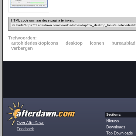
HTML code om naar deze pagina te linken:
Trefwoorden:
autohidedesktopicons
desktop
iconen
bureaublad
verbergen
Sections:
Nieuws
Over AfterDawn
Downloads
Feedback
Top Downloads