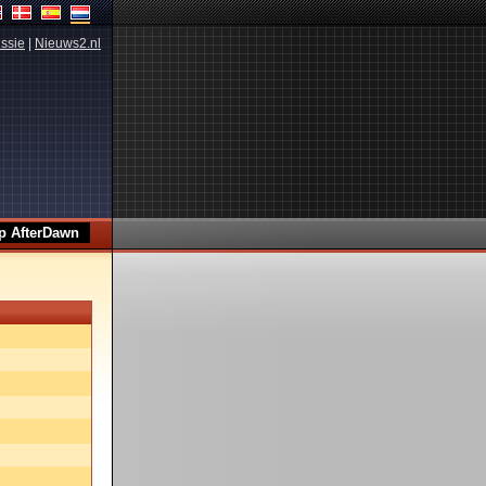
ssie
|
Nieuws2.nl