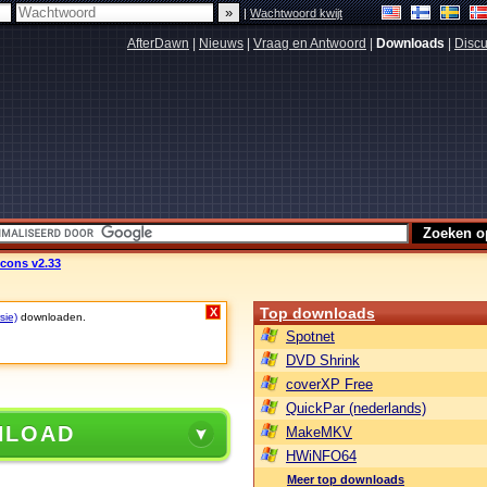
|
Wachtwoord kwijt
AfterDawn
|
Nieuws
|
Vraag en Antwoord
|
Downloads
|
Discu
cons v2.33
Top downloads
X
sie)
downloaden.
Spotnet
DVD Shrink
coverXP Free
QuickPar (nederlands)
NLOAD
MakeMKV
HWiNFO64
Meer top downloads