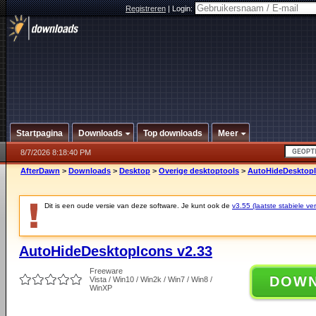
Registreren
|
Login:
Startpagina
Downloads
Top downloads
Meer
8/7/2026 8:18:40 PM
AfterDawn
>
Downloads
>
Desktop
>
Overige desktoptools
>
AutoHideDesktopI
Dit is een oude versie van deze software. Je kunt ook de
v3.55 (laatste stabiele ver
AutoHideDesktopIcons v2.33
Freeware
DOW
Vista / Win10 / Win2k / Win7 / Win8 /
WinXP