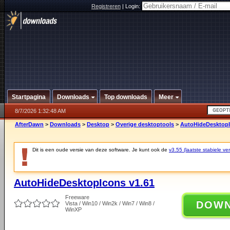
Registreren
|
Login:
Startpagina
Downloads
Top downloads
Meer
8/7/2026 1:32:48 AM
AfterDawn
>
Downloads
>
Desktop
>
Overige desktoptools
>
AutoHideDesktopI
Dit is een oude versie van deze software. Je kunt ook de
v3.55 (laatste stabiele ver
AutoHideDesktopIcons v1.61
Freeware
DOW
Vista / Win10 / Win2k / Win7 / Win8 /
WinXP