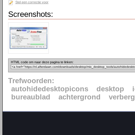
Stel een correctie voor
Screenshots:
HTML code om naar deze pagina te linken:
Trefwoorden:
autohidedesktopicons
desktop
bureaublad
achtergrond
verber