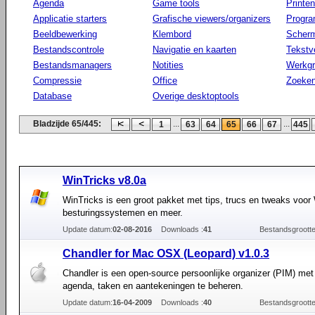
Agenda
Game tools
Printen
Applicatie starters
Grafische viewers/organizers
Progr
Beeldbewerking
Klembord
Scherm
Bestandscontrole
Navigatie en kaarten
Tekstv
Bestandsmanagers
Notities
Werkg
Compressie
Office
Zoeke
Database
Overige desktoptools
Bladzijde 65/445:
...
...
1
63
64
65
66
67
445
WinTricks v8.0a
WinTricks is een groot pakket met tips, trucs en tweaks voo
besturingssystemen en meer.
Update datum:
02-08-2016
Downloads :
41
Bestandsgrootte
Chandler for Mac OSX (Leopard) v1.0.3
Chandler is een open-source persoonlijke organizer (PIM) met
agenda, taken en aantekeningen te beheren.
Update datum:
16-04-2009
Downloads :
40
Bestandsgrootte