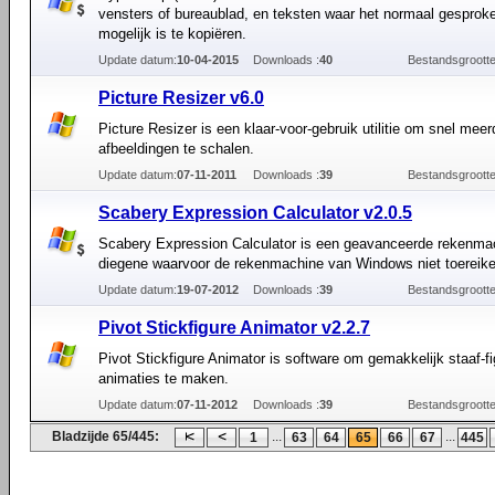
vensters of bureaublad, en teksten waar het normaal gesproke
mogelijk is te kopiëren.
Update datum:
10-04-2015
Downloads :
40
Bestandsgrootte
Picture Resizer v6.0
Picture Resizer is een klaar-voor-gebruik utilitie om snel me
afbeeldingen te schalen.
Update datum:
07-11-2011
Downloads :
39
Bestandsgrootte
Scabery Expression Calculator v2.0.5
Scabery Expression Calculator is een geavanceerde rekenma
diegene waarvoor de rekenmachine van Windows niet toereike
Update datum:
19-07-2012
Downloads :
39
Bestandsgrootte
Pivot Stickfigure Animator v2.2.7
Pivot Stickfigure Animator is software om gemakkelijk staaf-fi
animaties te maken.
Update datum:
07-11-2012
Downloads :
39
Bestandsgrootte
Bladzijde 65/445:
...
...
1
63
64
65
66
67
445