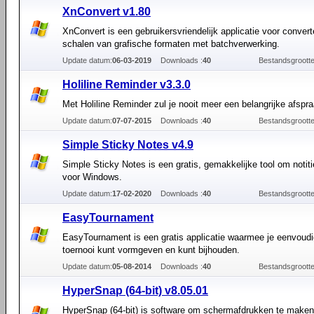
XnConvert v1.80
XnConvert is een gebruikersvriendelijk applicatie voor conver
schalen van grafische formaten met batchverwerking.
Update datum:
06-03-2019
Downloads :
40
Bestandsgrootte
Holiline Reminder v3.3.0
Met Holiline Reminder zul je nooit meer een belangrijke afspr
Update datum:
07-07-2015
Downloads :
40
Bestandsgrootte
Simple Sticky Notes v4.9
Simple Sticky Notes is een gratis, gemakkelijke tool om notit
voor Windows.
Update datum:
17-02-2020
Downloads :
40
Bestandsgrootte
EasyTournament
EasyTournament is een gratis applicatie waarmee je eenvoud
toernooi kunt vormgeven en kunt bijhouden.
Update datum:
05-08-2014
Downloads :
40
Bestandsgrootte
HyperSnap (64-bit) v8.05.01
HyperSnap (64-bit) is software om schermafdrukken te make