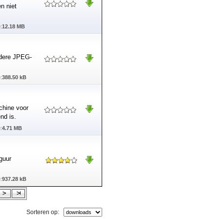
n niet
:
12.18 MB
erdere JPEG-
:
388.50 kB
chine voor
nd is.
:
4.71 MB
guur
:
937.28 kB
Sorteren op: