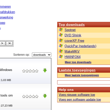
ammeren
afdrukken
erwerking
roep
Top downloads
n
Spotnet
DVD Shrink
coverXP Free
QuickPar (nederlands)
MakeMKV
Sorteren op:
HWiNFO64
Meer top downloads
r Windows
Laatste toevoegingen
Meer laatste toevoegingen
:
1.03 MB
Help ons
Voeg nieuwe software toe
 tools om
Voeg een software update toe
:
27.23 MB