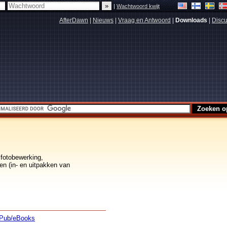
|
Wachtwoord kwijt
AfterDawn
|
Nieuws
|
Vraag en Antwoord
|
Downloads
|
Discu
 fotobewerking,
en (in- en uitpakken van
Pub/eBooks