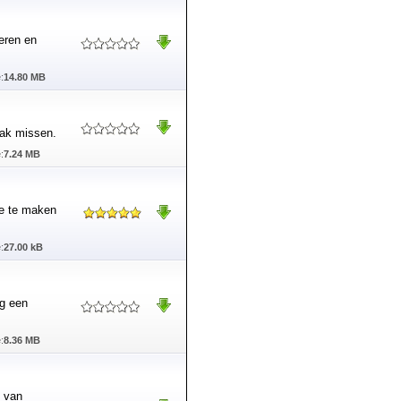
teren en
:
14.80 MB
aak missen.
:
7.24 MB
ie te maken
:
27.00 kB
ig een
:
8.36 MB
n van