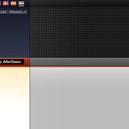
ssie
|
Nieuws2.nl