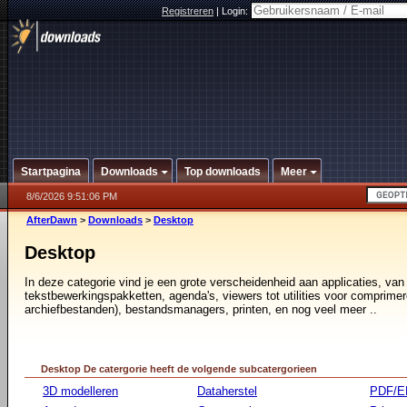
Registreren
|
Login:
Startpagina
Downloads
Top downloads
Meer
8/6/2026 9:51:06 PM
AfterDawn
>
Downloads
>
Desktop
Desktop
In deze categorie vind je een grote verscheidenheid aan applicaties, van
tekstbewerkingspakketten, agenda's, viewers tot utilities voor comprimer
archiefbestanden), bestandsmanagers, printen, en nog veel meer ..
Desktop De catergorie heeft de volgende subcatergorieen
3D modelleren
Dataherstel
PDF/E