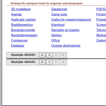
Desktop De catergorie heeft de volgende subcatergorieen
3D modelleren
Dataherstel
PDF/E
Agenda
Game tools
Printen
Applicatie starters
Grafische viewers/organizers
Progr
Beeldbewerking
Klembord
Scherm
Bestandscontrole
Navigatie en kaarten
Tekstv
Bestandsmanagers
Notities
Werkg
Compressie
Office
Zoeke
Database
Overige desktoptools
Bladzijde 466/445:
Bladzijde 466/445: