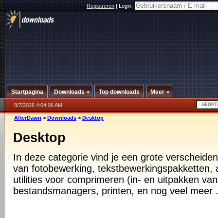
Registreren
|
Login:
Startpagina
Downloads
Top downloads
Meer
8/7/2026 4:04:06 AM
AfterDawn
>
Downloads
>
Desktop
Desktop
In deze categorie vind je een grote verscheiden
van fotobewerking, tekstbewerkingspakketten, a
utilities voor comprimeren (in- en uitpakken va
bestandsmanagers, printen, en nog veel meer .