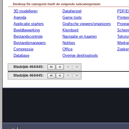
Desktop De catergorie heeft de volgende subcatergorieen
3D modelleren
Dataherstel
PDF/E
Agenda
Game tools
Printen
Applicatie starters
Grafische viewers/organizers
Progr
Beeldbewerking
Klembord
Scherm
Bestandscontrole
Navigatie en kaarten
Tekstv
Bestandsmanagers
Notities
Werkg
Compressie
Office
Zoeke
Database
Overige desktoptools
Bladzijde 464/445:
Bladzijde 464/445: