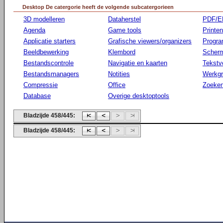
Desktop De catergorie heeft de volgende subcatergorieen
3D modelleren
Dataherstel
PDF/E
Agenda
Game tools
Printen
Applicatie starters
Grafische viewers/organizers
Progr
Beeldbewerking
Klembord
Scherm
Bestandscontrole
Navigatie en kaarten
Tekstv
Bestandsmanagers
Notities
Werkg
Compressie
Office
Zoeke
Database
Overige desktoptools
Bladzijde 458/445:
Bladzijde 458/445: