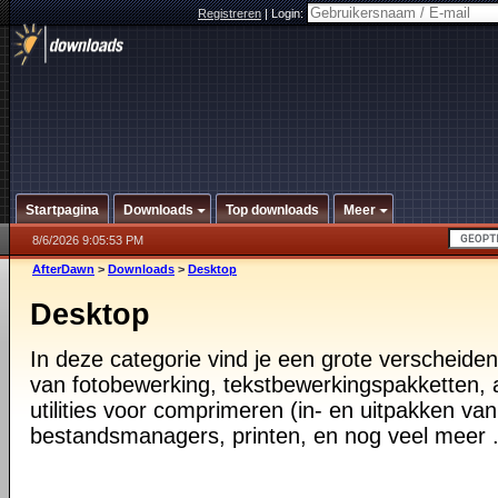
Registreren
|
Login:
Startpagina
Downloads
Top downloads
Meer
8/6/2026 9:05:53 PM
AfterDawn
>
Downloads
>
Desktop
Desktop
In deze categorie vind je een grote verscheiden
van fotobewerking, tekstbewerkingspakketten, a
utilities voor comprimeren (in- en uitpakken va
bestandsmanagers, printen, en nog veel meer .