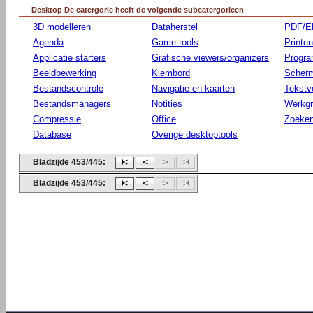
Desktop De catergorie heeft de volgende subcatergorieen
3D modelleren
Dataherstel
PDF/E
Agenda
Game tools
Printen
Applicatie starters
Grafische viewers/organizers
Progr
Beeldbewerking
Klembord
Scherm
Bestandscontrole
Navigatie en kaarten
Tekstv
Bestandsmanagers
Notities
Werkg
Compressie
Office
Zoeke
Database
Overige desktoptools
Bladzijde 453/445:
Bladzijde 453/445: