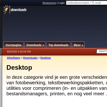
Registreren
|
Login:
Startpagina
Downloads
Top downloads
Meer
8/8/2026 4:40:04 PM
AfterDawn
>
Downloads
>
Desktop
Desktop
In deze categorie vind je een grote verscheiden
van fotobewerking, tekstbewerkingspakketten, a
utilities voor comprimeren (in- en uitpakken va
bestandsmanagers, printen, en nog veel meer .