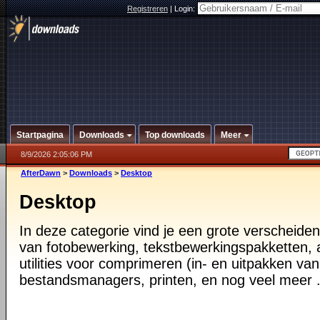
Registreren
|
Login:
Startpagina
Downloads
Top downloads
Meer
8/9/2026 2:05:06 PM
AfterDawn
>
Downloads
>
Desktop
Desktop
In deze categorie vind je een grote verscheiden
van fotobewerking, tekstbewerkingspakketten, a
utilities voor comprimeren (in- en uitpakken va
bestandsmanagers, printen, en nog veel meer .