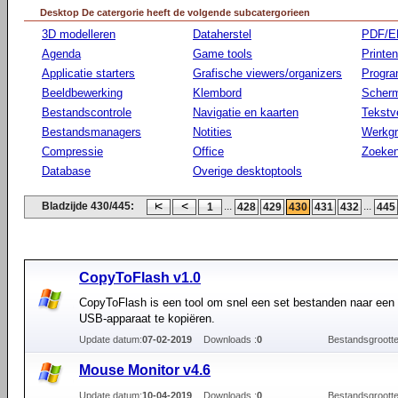
Desktop De catergorie heeft de volgende subcatergorieen
3D modelleren
Dataherstel
PDF/E
Agenda
Game tools
Printen
Applicatie starters
Grafische viewers/organizers
Progr
Beeldbewerking
Klembord
Scherm
Bestandscontrole
Navigatie en kaarten
Tekstv
Bestandsmanagers
Notities
Werkg
Compressie
Office
Zoeke
Database
Overige desktoptools
Bladzijde 430/445:
...
...
1
428
429
430
431
432
445
CopyToFlash v1.0
CopyToFlash is een tool om snel een set bestanden naar een
USB-apparaat te kopiëren.
Update datum:
07-02-2019
Downloads :
0
Bestandsgrootte
Mouse Monitor v4.6
Update datum:
10-04-2019
Downloads :
0
Bestandsgrootte