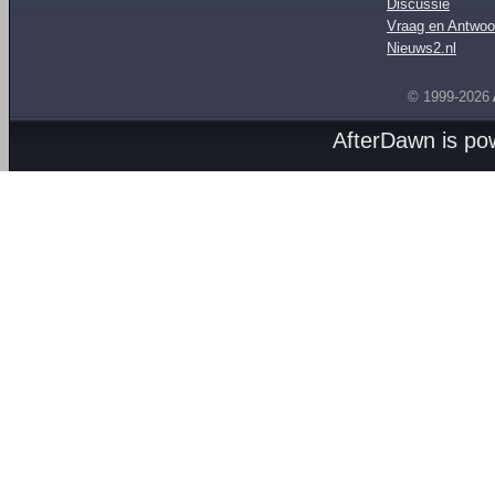
Discussie
Vraag en Antwoo
Nieuws2.nl
© 1999-2026
AfterDawn is p