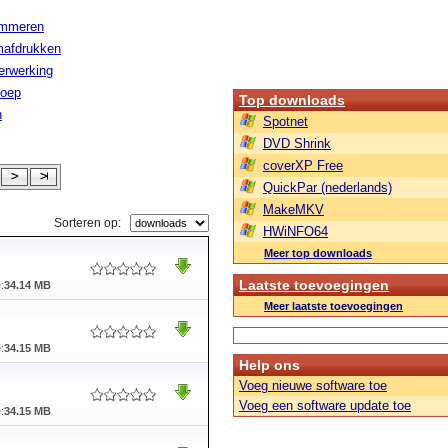
ammeren
afdrukken
erwerking
roep
Top downloads
n
Spotnet
DVD Shrink
coverXP Free
QuickPar (nederlands)
MakeMKV
Sorteren op:
HWiNFO64
Meer top downloads
Laatste toevoegingen
:
34.14 MB
Meer laatste toevoegingen
:
34.15 MB
Help ons
Voeg nieuwe software toe
Voeg een software update toe
:
34.15 MB