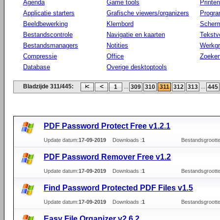
Agenda
Game tools
Printen
Applicatie starters
Grafische viewers/organizers
Progr
Beeldbewerking
Klembord
Scherm
Bestandscontrole
Navigatie en kaarten
Tekstv
Bestandsmanagers
Notities
Werkg
Compressie
Office
Zoeke
Database
Overige desktoptools
Bladzijde 311/445:
...
...
1
309
310
311
312
313
445
PDF Password Protect Free v1.2.1
Update datum:
17-09-2019
Downloads :
1
Bestandsgrootte
PDF Password Remover Free v1.2
Update datum:
17-09-2019
Downloads :
1
Bestandsgrootte
Find Password Protected PDF Files v1.5
Update datum:
17-09-2019
Downloads :
1
Bestandsgrootte
Easy File Organizer v2.6.2