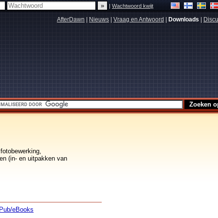
|
Wachtwoord kwijt
AfterDawn
|
Nieuws
|
Vraag en Antwoord
|
Downloads
|
Discu
 fotobewerking,
en (in- en uitpakken van
Pub/eBooks