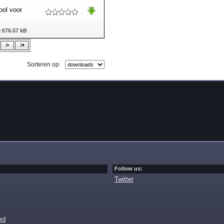
ool voor
:
676.57 kB
Sorteren op:
Follow us:
Twitter
rd