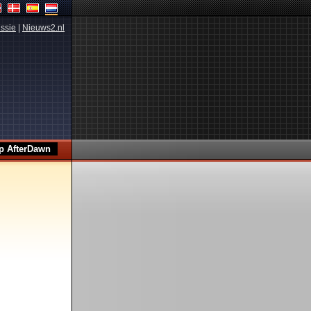
ssie
|
Nieuws2.nl