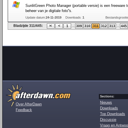
SunlitGreen Photo Manager (portable versie) is een freeware t
beheer van je digitale foto''s.
Update datum:
24-11-2019
Downloads :
1
Bestandsgrootte
Bladzijde 311/445:
...
...
1
309
310
311
312
313
445
Sections:
Nieuws
Over AfterDawn
Downloads
Feedback
Top Downloads
Discussie
Vraag en Antwoo