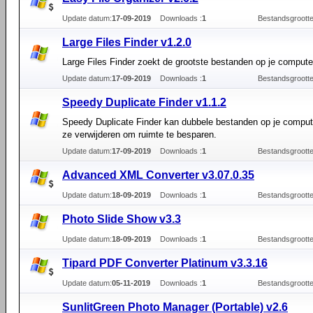
Update datum:
17-09-2019
Downloads :
1
Bestandsgrootte
Large Files Finder v1.2.0
Large Files Finder zoekt de grootste bestanden op je compute
Update datum:
17-09-2019
Downloads :
1
Bestandsgrootte
Speedy Duplicate Finder v1.1.2
Speedy Duplicate Finder kan dubbele bestanden op je comput
ze verwijderen om ruimte te besparen.
Update datum:
17-09-2019
Downloads :
1
Bestandsgrootte
Advanced XML Converter v3.07.0.35
Update datum:
18-09-2019
Downloads :
1
Bestandsgrootte
Photo Slide Show v3.3
Update datum:
18-09-2019
Downloads :
1
Bestandsgrootte
Tipard PDF Converter Platinum v3.3.16
Update datum:
05-11-2019
Downloads :
1
Bestandsgrootte
SunlitGreen Photo Manager (Portable) v2.6