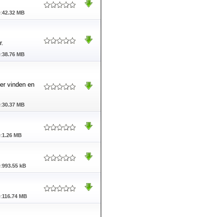
:
42.32 MB
r.
:
38.76 MB
er vinden en
:
30.37 MB
:
1.26 MB
:
993.55 kB
:
116.74 MB