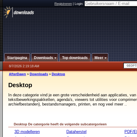
Registreren
|
Login:
Startpagina
Downloads
Top downloads
Meer
8/7/2026 2:19:18 AM
AfterDawn
>
Downloads
>
Desktop
Desktop
In deze categorie vind je een grote verscheidenheid aan applicaties, van
tekstbewerkingspakketten, agenda's, viewers tot utilities voor comprimer
archiefbestanden), bestandsmanagers, printen, en nog veel meer ..
Desktop De catergorie heeft de volgende subcatergorieen
3D modelleren
Dataherstel
PDF/E