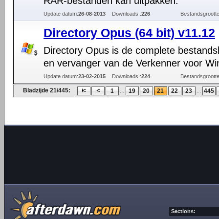
RAR-bestanden kan uitpakken.
Update datum:
26-08-2013
Downloads :
226
Bestandsgrootte
Directory Opus (64 bit) v11.12
Directory Opus is de complete bestand
en vervanger van de Verkenner voor Wi
Update datum:
23-02-2015
Downloads :
224
Bestandsgrootte
Bladzijde 21/445:
...
...
1
19
20
21
22
23
445
Sections: