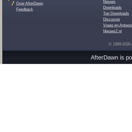
Nieuws
Over AfterDawn
Downloads
Feedback
Top Downloads
Discussie
Vraag en Antwoo
Nieuws2.nl
© 1999-2026
AfterDawn is p