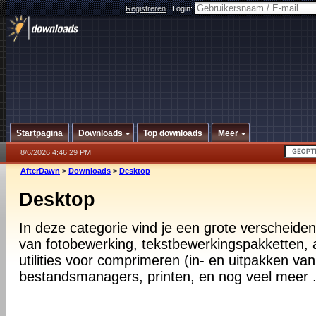
Registreren
|
Login:
Startpagina
Downloads
Top downloads
Meer
8/6/2026 4:46:29 PM
AfterDawn
>
Downloads
>
Desktop
Desktop
In deze categorie vind je een grote verscheiden
van fotobewerking, tekstbewerkingspakketten, a
utilities voor comprimeren (in- en uitpakken va
bestandsmanagers, printen, en nog veel meer .