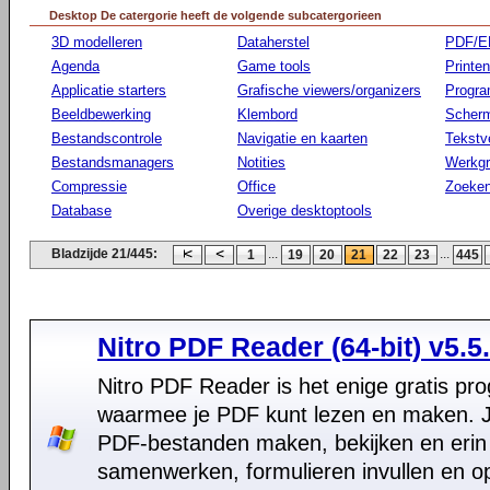
Desktop De catergorie heeft de volgende subcatergorieen
3D modelleren
Dataherstel
PDF/E
Agenda
Game tools
Printen
Applicatie starters
Grafische viewers/organizers
Progr
Beeldbewerking
Klembord
Scherm
Bestandscontrole
Navigatie en kaarten
Tekstv
Bestandsmanagers
Notities
Werkg
Compressie
Office
Zoeke
Database
Overige desktoptools
Bladzijde 21/445:
...
...
1
19
20
21
22
23
445
Nitro PDF Reader (64-bit) v5.5
Nitro PDF Reader is het enige gratis p
waarmee je PDF kunt lezen en maken. J
PDF-bestanden maken, bekijken en erin
samenwerken, formulieren invullen en o