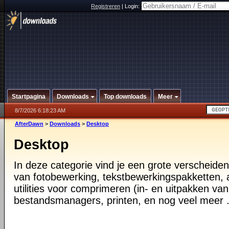
Registreren
|
Login:
Startpagina
Downloads
Top downloads
Meer
8/7/2026 6:18:23 AM
AfterDawn
>
Downloads
>
Desktop
Desktop
In deze categorie vind je een grote verscheiden
van fotobewerking, tekstbewerkingspakketten, a
utilities voor comprimeren (in- en uitpakken va
bestandsmanagers, printen, en nog veel meer .