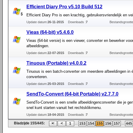
Efficient Diary Pro v5.10 Build 512
Efficient Diary Pro is een krachtig, gebruikersvriendelijk en ve
Update datum:
26-11-2015
Downloads :
7
Bestandsgrootte
Vieas (64-bit) v5.4.6.0
Vieas (64-bit versie) is een viewer, converter en bewerker voo
afbeeldingen.
Update datum:
22-07-2015
Downloads :
7
Bestandsgrootte
Tinuous (Portable) v4.0.0.2
Tinuous is een batch-converter om meerdere afbeeldingen in 
converteren.
Update datum:
25-03-2015
Downloads :
7
Bestandsgrootte
SendTo-Convert (64-bit Portable) v2.7.7.0
SendTo-Convert is een snelle afbeeldingenconverter die je ge
snel kunt starten vanuit het rechtsklikmenu.
Update datum:
18-04-2015
Downloads :
7
Bestandsgrootte
Bladzijde 155/445:
...
...
1
153
154
155
156
157
445