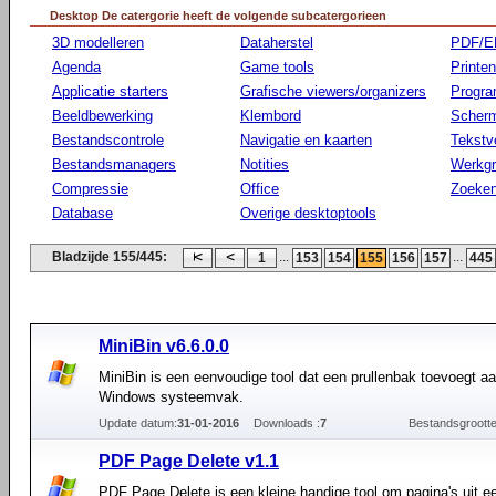
Desktop De catergorie heeft de volgende subcatergorieen
3D modelleren
Dataherstel
PDF/E
Agenda
Game tools
Printen
Applicatie starters
Grafische viewers/organizers
Progr
Beeldbewerking
Klembord
Scherm
Bestandscontrole
Navigatie en kaarten
Tekstv
Bestandsmanagers
Notities
Werkg
Compressie
Office
Zoeke
Database
Overige desktoptools
Bladzijde 155/445:
...
...
1
153
154
155
156
157
445
MiniBin v6.6.0.0
MiniBin is een eenvoudige tool dat een prullenbak toevoegt aa
Windows systeemvak.
Update datum:
31-01-2016
Downloads :
7
Bestandsgrootte
PDF Page Delete v1.1
PDF Page Delete is een kleine handige tool om pagina's uit 