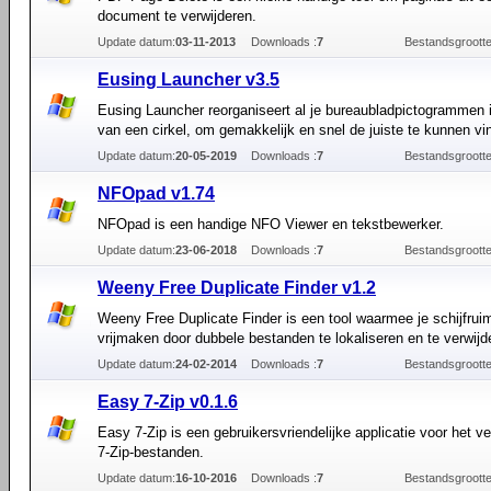
document te verwijderen.
Update datum:
03-11-2013
Downloads :
7
Bestandsgrootte
Eusing Launcher v3.5
Eusing Launcher reorganiseert al je bureaubladpictogrammen 
van een cirkel, om gemakkelijk en snel de juiste te kunnen vi
Update datum:
20-05-2019
Downloads :
7
Bestandsgrootte
NFOpad v1.74
NFOpad is een handige NFO Viewer en tekstbewerker.
Update datum:
23-06-2018
Downloads :
7
Bestandsgrootte
Weeny Free Duplicate Finder v1.2
Weeny Free Duplicate Finder is een tool waarmee je schijfrui
vrijmaken door dubbele bestanden te lokaliseren en te verwijd
Update datum:
24-02-2014
Downloads :
7
Bestandsgrootte
Easy 7-Zip v0.1.6
Easy 7-Zip is een gebruikersvriendelijke applicatie voor het 
7-Zip-bestanden.
Update datum:
16-10-2016
Downloads :
7
Bestandsgrootte