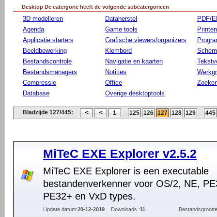
Desktop De catergorie heeft de volgende subcatergorieen
3D modelleren
Dataherstel
PDF/E
Agenda
Game tools
Printen
Applicatie starters
Grafische viewers/organizers
Progr
Beeldbewerking
Klembord
Scherm
Bestandscontrole
Navigatie en kaarten
Tekstv
Bestandsmanagers
Notities
Werkg
Compressie
Office
Zoeke
Database
Overige desktoptools
Bladzijde 127/445:
...
...
1
125
126
127
128
129
445
MiTeC EXE Explorer v2.5.2
MiTeC EXE Explorer is een executable
bestandenverkenner voor OS/2, NE, PE
PE32+ en VxD types.
Update datum:
20-12-2019
Downloads :
11
Bestandsgrootte