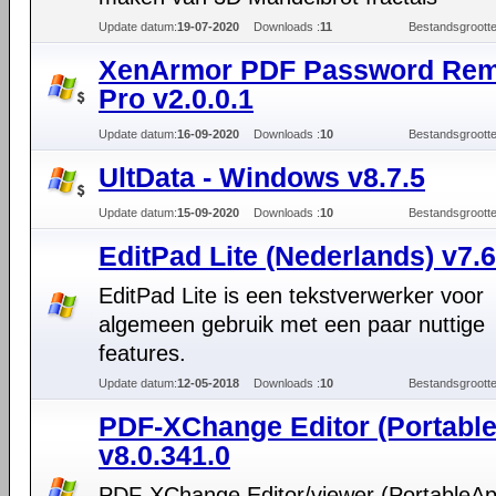
Update datum:
19-07-2020
Downloads :
11
Bestandsgrootte
XenArmor PDF Password Re
Pro v2.0.0.1
Update datum:
16-09-2020
Downloads :
10
Bestandsgrootte
UltData - Windows v8.7.5
Update datum:
15-09-2020
Downloads :
10
Bestandsgrootte
EditPad Lite (Nederlands) v7.6
EditPad Lite is een tekstverwerker voor
algemeen gebruik met een paar nuttige
features.
Update datum:
12-05-2018
Downloads :
10
Bestandsgrootte
PDF-XChange Editor (Portabl
v8.0.341.0
PDF-XChange Editor/viewer (PortableA