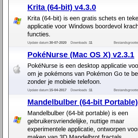
Krita (64-bit) v4.3.0
Krita (64-bit) is een gratis schets en tek
applicatie voor Windows boordevol krach
functies.
Update datum:
30-07-2020
Downloads :
11
Bestandsgrootte
PokéNurse (Mac OS X) v2.3.1
PokéNurse is een desktop applicatie vo
om je pokémons van Pokémon Go te be
zonder je mobiele telefoon.
Update datum:
15-04-2017
Downloads :
11
Bestandsgrootte
Mandelbulber (64-bit Portable)
Mandelbulber (64-bit portable) is een
gebruikersvriendelijke, nuttige maar
experimentele applicatie, ontworpen voo
maken van 3D Mandelbrot fractals