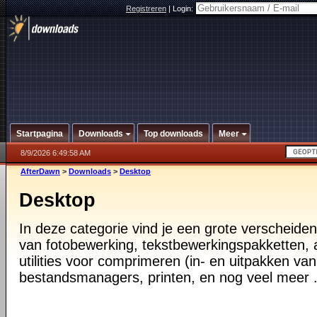
Registreren
|
Login:
Startpagina
Downloads
Top downloads
Meer
8/9/2026 6:49:58 AM
AfterDawn
>
Downloads
>
Desktop
Desktop
In deze categorie vind je een grote verscheiden
van fotobewerking, tekstbewerkingspakketten, a
utilities voor comprimeren (in- en uitpakken va
bestandsmanagers, printen, en nog veel meer .