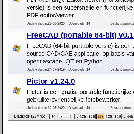
versie) is een supersnelle en functierijke
PDF editor/viewer.
Update datum:
25-08-2020
Downloads :
10
Bestandsgrootte
FreeCAD (portable 64-bit) v0.1
FreeCAD (64-bit portable versie) is een
source CAD/CAE applicatie, op basis va
opencascade, QT en Python.
Update datum:
24-07-2019
Downloads :
10
Bestandsgrootte
Pictor v1.24.0
Pictor is een gratis, portable functierijke
gebruikersvriendelijke fotobewerker.
Update datum:
10-05-2020
Downloads :
10
Bestandsgrootte
Bladzijde 127/445:
...
...
1
125
126
127
128
129
445