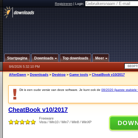
Registreren
|
Login:
Startpagina
Downloads
Top downloads
Meer
8/6/2026 5:32:10 PM
AfterDawn
>
Downloads
>
Desktop
>
Game tools
>
CheatBook v10/2017
Dit is een oude versie van deze software. Je kunt ook de
08/2020 (laatste stabiele 
CheatBook v10/2017
Freeware
DOW
Vista / Win10 / Win7 / Win8 / WinXP