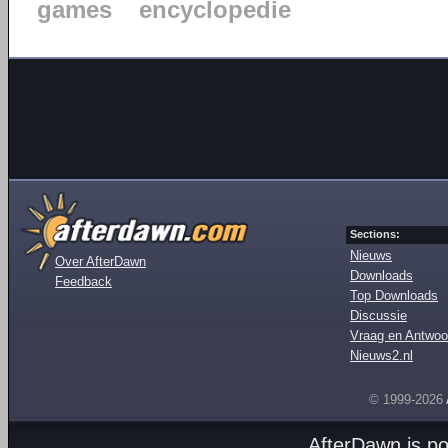
games
encyclopedie
Sections:
Nieuws
Over AfterDawn
Downloads
Feedback
Top Downloads
Discussie
Vraag en Antwoo
Nieuws2.nl
© 1999-2026
AfterDawn is p