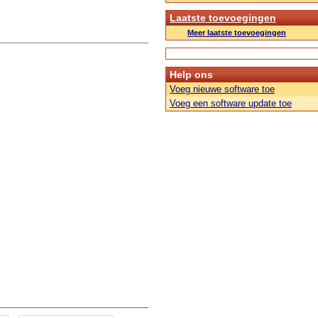
Laatste toevoegingen
Meer laatste toevoegingen
Help ons
Voeg nieuwe software toe
Voeg een software update toe