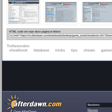
HTML code om naar deze pagina te linken:
Trefwoorden:
cheatbook
database
tricks
tips
cheats
game
Sections:
Nieuws
Over AfterDawn