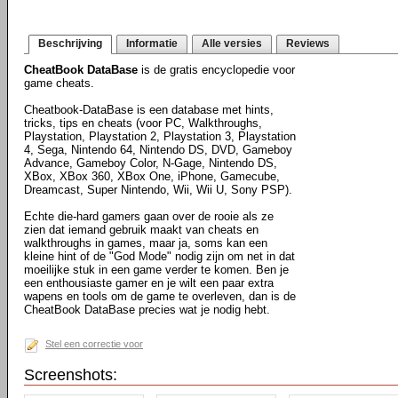
Beschrijving
Informatie
Alle versies
Reviews
CheatBook DataBase
is de gratis encyclopedie voor
game cheats.
Cheatbook-DataBase is een database met hints,
tricks, tips en cheats (voor PC, Walkthroughs,
Playstation, Playstation 2, Playstation 3, Playstation
4, Sega, Nintendo 64, Nintendo DS, DVD, Gameboy
Advance, Gameboy Color, N-Gage, Nintendo DS,
XBox, XBox 360, XBox One, iPhone, Gamecube,
Dreamcast, Super Nintendo, Wii, Wii U, Sony PSP).
Echte die-hard gamers gaan over de rooie als ze
zien dat iemand gebruik maakt van cheats en
walkthroughs in games, maar ja, soms kan een
kleine hint of de "God Mode" nodig zijn om net in dat
moeilijke stuk in een game verder te komen. Ben je
een enthousiaste gamer en je wilt een paar extra
wapens en tools om de game te overleven, dan is de
CheatBook DataBase precies wat je nodig hebt.
Stel een correctie voor
Screenshots: