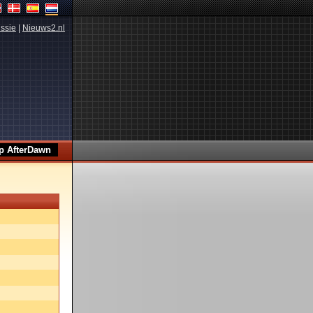
ssie
|
Nieuws2.nl