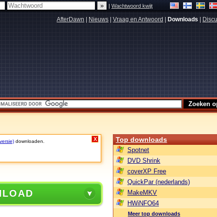
|
Wachtwoord kwijt
AfterDawn
|
Nieuws
|
Vraag en Antwoord
|
Downloads
|
Discu
Top downloads
X
versie)
downloaden.
Spotnet
DVD Shrink
coverXP Free
QuickPar (nederlands)
NLOAD
MakeMKV
HWiNFO64
Meer top downloads